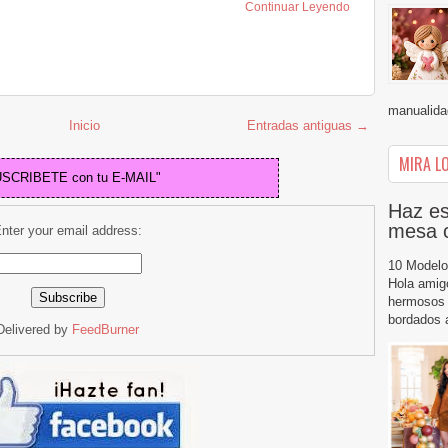
Continuar Leyendo
manualidad
Inicio
Entradas antiguas →
MIRA LO
USCRIBETE con tu E-MAIL"
Haz es
mesa 
nter your email address:
10 Modelo
Hola amig
hermosos 
bordados a
Delivered by
FeedBurner