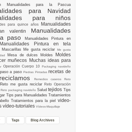
ión
Manualidades para la Pascua
lidades para Navidad
alidades para niños
Manualidades
ades para quince años
Manualidades
an valentin
 a paso
Manualidades Pintura en
Manualidades Pintura en tela
e
Mascarillas
Me gusta reciclar
Me gusta
Moldes
Mesa de dulces
Moldes
vidad
acer muñecos
Muchas ideas para
Operación Cuerpo 10
av
Packaging navideño
recetas de
 paso a paso
Piedras Pintadas
reciclamos
Remedios caseros
Reto
Reto me gusta reciclar
Reto Operación
Y
tejidos
Salud
Tips
0
Reto packaging navideño
ogar
Tips para Manualidades
Tratamientos
video-
abello
Tratamientos para la piel
es
vídeo-tutoriales
Vídeos-Maquillaje
r
Tags
Blog Archives