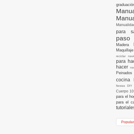
graduac
Manua
Manu
Manualid
para s
paso
Madera
Maquillaj
reciclar na
para h
hacer
n
Peinados
cocina
fiestas DI
Cuerpo 1
para el h
para el c
tutorial
Popula