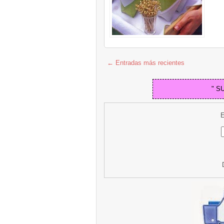
← Entradas más recientes
" S
E