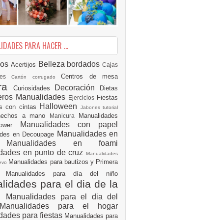
DADES PARA HACER ...
ios
Belleza
bordados
Acertijos
Cajas
Centros de mesa
des
Cartón corrugado
ura
Decoración
Curiosidades
Dietas
eros Manualidades
Fiestas
Ejercicios
Halloween
es con cintas
Jabones tutorial
 hechos a mano
Manualidades
Manicura
Manualidades con papel
hower
Manualidades en
ades en Decoupage
ro
Manualidades en foami
dades en punto de cruz
Manualidades
Manualidades para bautizos y Primera
uevo
ón
Manualidades para día del niño
idades para el dia de la
e
Manualidades para el dia del
Manualidades para el hogar
dades para fiestas
Manualidades para