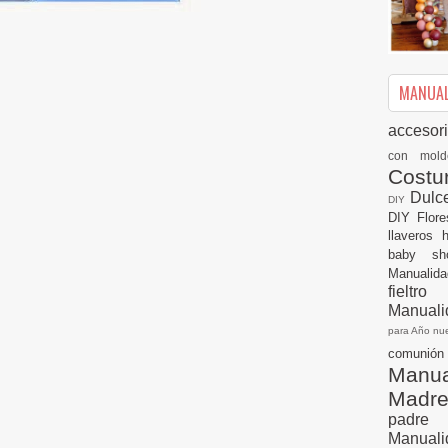
MANUALI
accesor
con mol
Cost
Dulc
DIY
DIY
Flor
llaveros
baby s
Manualid
fielt
Manuali
para Año n
comuni
Manual
Madr
padre
Manuali