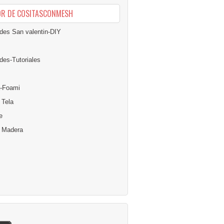
OR DE COSITASCONMESH
des San valentin-DIY
des-Tutoriales
-Foami
 Tela
e
n Madera