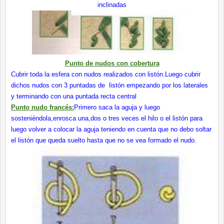
inclinadas
Punto de nudos con cobertura
Cubrir toda la esfera con nudos realizados con listón.Luego cubrir
dichos nudos con 3 puntadas de listón empezando por los laterales
y terminando con una puntada recta central
Punto nudo francés:
Primero
saca la aguja y luego
sosteniéndola,enrosca una,dos o tres veces el hilo o el listón para
luego volver a colocar la aguja teniendo en cuenta que no debo soltar
el listón que queda suelto hasta que no se vea formado el nudo.