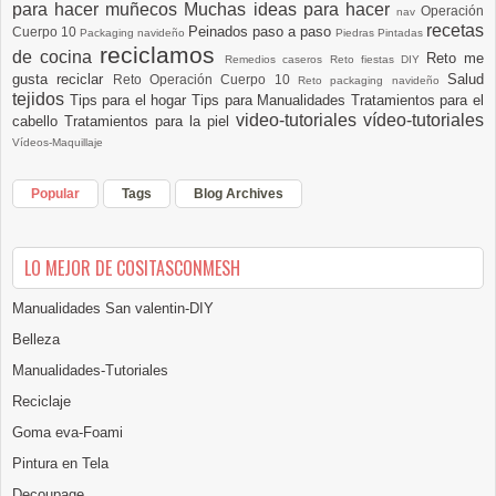
para hacer muñecos
Muchas ideas para hacer
Operación
nav
recetas
Peinados paso a paso
Cuerpo 10
Packaging navideño
Piedras Pintadas
reciclamos
de cocina
Reto me
Remedios caseros
Reto fiestas DIY
gusta reciclar
Salud
Reto Operación Cuerpo 10
Reto packaging navideño
tejidos
Tips para el hogar
Tips para Manualidades
Tratamientos para el
video-tutoriales
vídeo-tutoriales
cabello
Tratamientos para la piel
Vídeos-Maquillaje
Popular
Tags
Blog Archives
LO MEJOR DE COSITASCONMESH
Manualidades San valentin-DIY
Belleza
Manualidades-Tutoriales
Reciclaje
Goma eva-Foami
Pintura en Tela
Decoupage