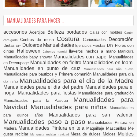
MANUALIDADES PARA HACER ...
accesorios
Belleza
bordados
Acertijos
Cajas con moldes
Cartón
Costura
Decoración
Centros de mesa
Curiosidades
corrugado
Dulceros Manualidades
Dietas
Fiestas DIY
Flores con
Ejercicios
DIY
Halloween
cintas
llaveros hechos a mano
Manicura
Jabones tutorial
Manualidades con papel
Manualidades baby shower
Manualidades
Manualidades en fieltro
Manualidades en foami
en Decoupage
Manualidades en punto de cruz
Manualidades para Año nuevo
Manualidades para bautizos y Primera comunión
Manualidades para día
Manualidades para el dia de la Madre
del niño
Manualidades para el dia del padre
Manualidades para el
hogar
Manualidades para fiestas
Manualidades para graduación
Manualidades para
Manualidades para la Pascua
Navidad
Manualidades para niños
Manualidades
Manualidades para san valentin
para quince años
Manualidades paso a paso
Manualidades Pintura en
Manualidades Pintura en tela
Madera
Maquillaje
Mascarillas
Me
Moldes
gusta reciclar
Mesa de dulces
Moldes
Me gusta reciclar navidad