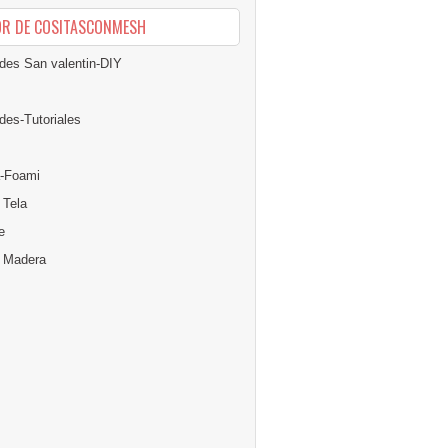
OR DE COSITASCONMESH
des San valentin-DIY
des-Tutoriales
-Foami
 Tela
e
n Madera