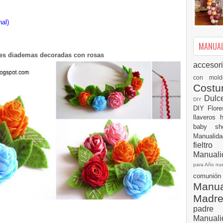
nal)
MANUALI
es diademas decoradas con rosas
accesor
con mol
Cost
Dulc
DIY
DIY
Flor
llaveros
baby s
Manualid
fielt
Manuali
para Año n
comuni
Manual
Madr
padre
Manuali