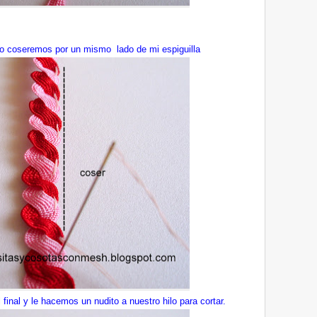
ilo coseremos por un mismo lado de mi espiguilla
 final y le hacemos un nudito a nuestro hilo para cortar.