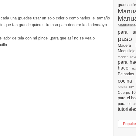
graduac
Manua
Manu
m cada una (puedes usar un solo color o combinarlos ,el tamaño
e que tan grande quieres tu rosa para decorar la diadema)yo
Manualid
para s
paso
ellador de tela con mi pincel ,para que así no se vea o
illa.
Madera
Maquillaj
reciclar na
para h
hacer
n
Peinados
cocina
fiestas DI
Cuerpo 1
para el h
para el c
tutorial
Popula