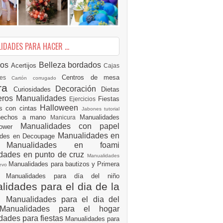
DADES PARA HACER ...
ios
Belleza
bordados
Acertijos
Cajas
Centros de mesa
des
Cartón corrugado
ura
Decoración
Curiosidades
Dietas
eros Manualidades
Fiestas
Ejercicios
Halloween
es con cintas
Jabones tutorial
 hechos a mano
Manualidades
Manicura
Manualidades con papel
hower
Manualidades en
ades en Decoupage
ro
Manualidades en foami
dades en punto de cruz
Manualidades
Manualidades para bautizos y Primera
uevo
ón
Manualidades para día del niño
idades para el dia de la
e
Manualidades para el dia del
Manualidades para el hogar
dades para fiestas
Manualidades para