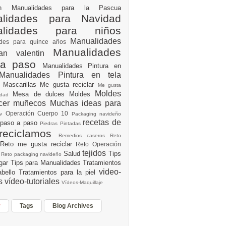
ión
Manualidades para la Pascua
lidades para Navidad
alidades para niños
Manualidades
ades para quince años
Manualidades
an valentin
 a paso
Manualidades Pintura en
Manualidades Pintura en tela
e
Mascarillas
Me gusta reciclar
Me gusta
Moldes
Mesa de dulces
Moldes
vidad
acer muñecos
Muchas ideas para
Operación Cuerpo 10
av
Packaging navideño
recetas de
 paso a paso
Piedras Pintadas
reciclamos
Remedios caseros
Reto
Reto me gusta reciclar
Reto Operación
Y
tejidos
Salud
Tips
0
Reto packaging navideño
ogar
Tips para Manualidades
Tratamientos
video-
abello
Tratamientos para la piel
es
vídeo-tutoriales
Vídeos-Maquillaje
r
Tags
Blog Archives