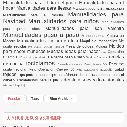
Manualidades para el dia del padre
Manualidades para el
hogar
Manualidades para fiestas
Manualidades para graduación
Manualidades para
Manualidades para la Pascua
Navidad
Manualidades para niños
Manualidades
Manualidades para san valentin
para quince años
Manualidades paso a paso
Manualidades Pintura en
Manualidades Pintura en tela
Madera
Maquillaje
Mascarillas
Me
Moldes
gusta reciclar
Mesa de dulces
Moldes
Me gusta reciclar navidad
para hacer muñecos
Muchas ideas para hacer
Operación
nav
recetas
Peinados paso a paso
Cuerpo 10
Packaging navideño
Piedras Pintadas
reciclamos
de cocina
Reto me
Remedios caseros
Reto fiestas DIY
gusta reciclar
Salud
Reto Operación Cuerpo 10
Reto packaging navideño
tejidos
Tips para el hogar
Tips para Manualidades
Tratamientos para el
video-tutoriales
vídeo-tutoriales
cabello
Tratamientos para la piel
Vídeos-Maquillaje
Popular
Tags
Blog Archives
LO MEJOR DE COSITASCONMESH