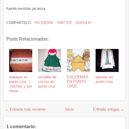
fuente:revistas picassa
COMPÁRTELO:
FACEBOOK
TWITTER
GOOGLE+
Posts Relacionados:
trabajos en
secador de
ESQUEMAS
labores en
punto cruz :)
cocina en
EN PUNTO
punto cruz
,hechos y por
punto cruz
CRUZ
hacer ..
← Entrada más reciente
Inicio
Entrada antigua →
1 comentario: