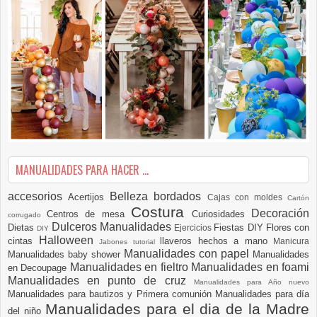
MANUALIDADES PARA HACER ...
accesorios
Belleza
bordados
Acertijos
Cajas con moldes
Cartón
Costura
Decoración
Centros de mesa
Curiosidades
corrugado
Dulceros Manualidades
Dietas
Fiestas DIY
Flores con
Ejercicios
DIY
Halloween
cintas
llaveros hechos a mano
Manicura
Jabones tutorial
Manualidades con papel
Manualidades baby shower
Manualidades
Manualidades en fieltro
Manualidades en foami
en Decoupage
Manualidades en punto de cruz
Manualidades para Año nuevo
Manualidades para bautizos y Primera comunión
Manualidades para día
Manualidades para el dia de la Madre
del niño