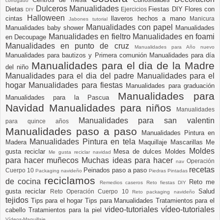
corrugado
Dulceros Manualidades
Dietas
Fiestas DIY
Flores con
Ejercicios
DIY
Halloween
cintas
llaveros hechos a mano
Manicura
Jabones tutorial
Manualidades con papel
Manualidades baby shower
Manualidades
Manualidades en fieltro
Manualidades en foami
en Decoupage
Manualidades en punto de cruz
Manualidades para Año nuevo
Manualidades para bautizos y Primera comunión
Manualidades para día
Manualidades para el dia de la Madre
del niño
Manualidades para el dia del padre
Manualidades para el
hogar
Manualidades para fiestas
Manualidades para graduación
Manualidades para
Manualidades para la Pascua
Navidad
Manualidades para niños
Manualidades
Manualidades para san valentin
para quince años
Manualidades paso a paso
Manualidades Pintura en
Manualidades Pintura en tela
Madera
Maquillaje
Mascarillas
Me
Moldes
gusta reciclar
Mesa de dulces
Moldes
Me gusta reciclar navidad
para hacer muñecos
Muchas ideas para hacer
Operación
nav
recetas
Peinados paso a paso
Cuerpo 10
Packaging navideño
Piedras Pintadas
reciclamos
de cocina
Reto me
Remedios caseros
Reto fiestas DIY
gusta reciclar
Salud
Reto Operación Cuerpo 10
Reto packaging navideño
tejidos
Tips para el hogar
Tips para Manualidades
Tratamientos para el
video-tutoriales
vídeo-tutoriales
cabello
Tratamientos para la piel
Vídeos-Maquillaje