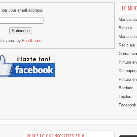
LO MEJ
nter your email address:
Manualida
Belleza
Manualida
Delivered by
FeedBurner
Reciclaje
Goma eva
Pintura en
Decoupag
Pintura e
Bordado
Tejidos
Facebook
BUSCA LO QUE NECESITAS AQUÍ :