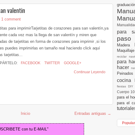
graduac
an valentin
Manua
Manu
1 comment
Manualid
titas para imprimirTarjetitas de corazones para san valentín,ya
para s
iente cada vez mas la llega de san valentín y miren que
paso
das de tarjetitas en forma de corazones para imprimir ,si los
Madera
res puedes imprimirlas en tamaño real haciendo click aquí
Maquillaj
s tarjetitas...
reciclar na
para h
PÁRTELO:
FACEBOOK
TWITTER
GOOGLE+
hacer
n
Continuar Leyendo
Peinados
cocina
fiestas DI
Cuerpo 1
para el h
para el c
tutorial
Inicio
Entradas antiguas →
Popula
USCRIBETE con tu E-MAIL"