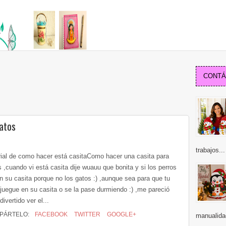
CONTÁC
atos
trabajos...
rial de como hacer está casitaComo hacer una casita para
 ,cuando vi está casita dije wuauu que bonita y si los perros
en su casita porque no los gatos :) ,aunque sea para que tu
 juegue en su casita o se la pase durmiendo :) ,me pareció
ivertido ver el...
PÁRTELO:
FACEBOOK
TWITTER
GOOGLE+
manualida