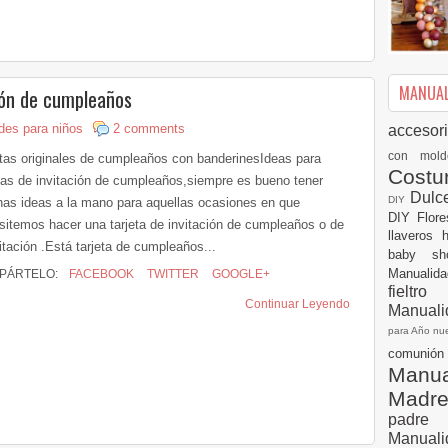
MANUALI
ción de cumpleaños
des para niños
2 comments
accesor
con mol
etas originales de cumpleaños con banderinesIdeas para
Cost
etas de invitación de cumpleaños,siempre es bueno tener
Dulc
DIY
as ideas a la mano para aquellas ocasiones en que
DIY
Flor
sitemos hacer una tarjeta de invitación de cumpleaños o de
llaveros
itación .Está tarjeta de cumpleaños...
baby s
Manualid
PÁRTELO:
FACEBOOK
TWITTER
GOOGLE+
fielt
Continuar Leyendo
Manuali
para Año n
comuni
Manual
Madr
padre
Manuali