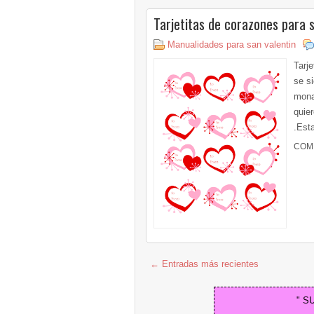
Tarjetitas de corazones para s
Manualidades para san valentin
Tarje
se s
mona
quie
.Esta
COM
← Entradas más recientes
" S