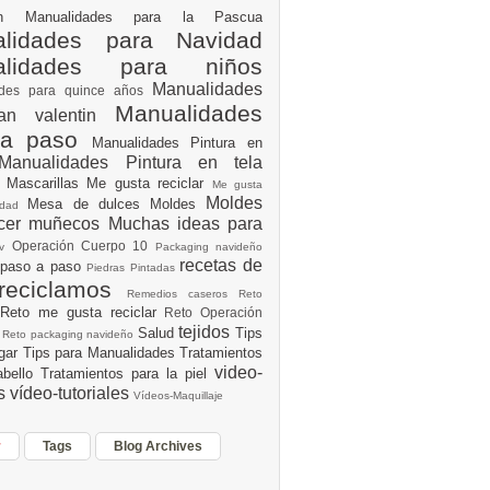
ión
Manualidades para la Pascua
lidades para Navidad
alidades para niños
Manualidades
ades para quince años
Manualidades
an valentin
 a paso
Manualidades Pintura en
Manualidades Pintura en tela
e
Mascarillas
Me gusta reciclar
Me gusta
Moldes
Mesa de dulces
Moldes
vidad
acer muñecos
Muchas ideas para
Operación Cuerpo 10
av
Packaging navideño
recetas de
 paso a paso
Piedras Pintadas
reciclamos
Remedios caseros
Reto
Reto me gusta reciclar
Reto Operación
Y
tejidos
Salud
Tips
0
Reto packaging navideño
ogar
Tips para Manualidades
Tratamientos
video-
abello
Tratamientos para la piel
es
vídeo-tutoriales
Vídeos-Maquillaje
r
Tags
Blog Archives