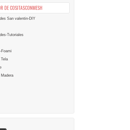
OR DE COSITASCONMESH
des San valentin-DIY
des-Tutoriales
-Foami
 Tela
e
n Madera