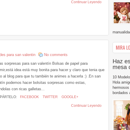
Continuar Leyendo
manualidad
MIRA LO
es para san valentin
No comments
Haz es
as sorpresas para san valentín Bolsas de papel para
mesa 
imir,está idea está muy bonita para hacer y claro que tenia que
lo al blog para que tu también te animes a hacerla :) .En san
10 Modelo
Hola amig
ntín podemos hacer bolsitas sorpresas como estas,
hermosos 
ndolas con ricas galletas...
bordados a
PÁRTELO:
FACEBOOK
TWITTER
GOOGLE+
Continuar Leyendo