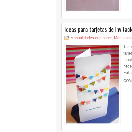
Ideas para tarjetas de invita
Manualidades con papel
,
Manualida
Tarj
tarj
much
nece
Felic
COM