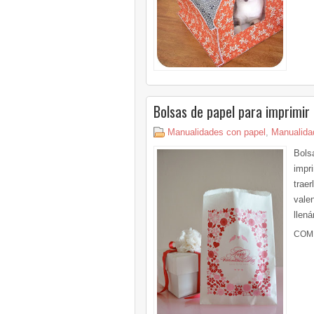
Bolsas de papel para imprimir
Manualidades con papel
,
Manualidad
Bols
impr
traer
vale
llená
COM