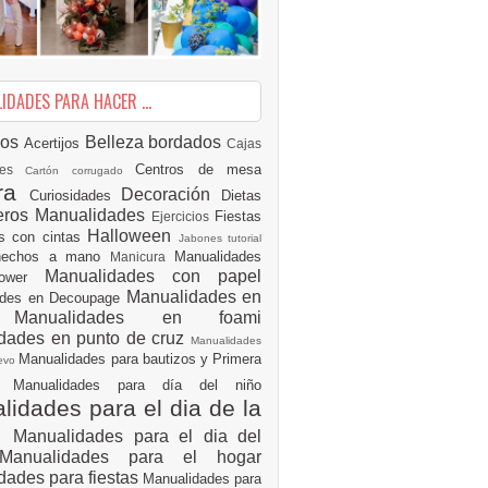
DADES PARA HACER ...
ios
Belleza
bordados
Acertijos
Cajas
Centros de mesa
des
Cartón corrugado
ura
Decoración
Curiosidades
Dietas
eros Manualidades
Fiestas
Ejercicios
Halloween
es con cintas
Jabones tutorial
 hechos a mano
Manualidades
Manicura
Manualidades con papel
hower
Manualidades en
ades en Decoupage
ro
Manualidades en foami
dades en punto de cruz
Manualidades
Manualidades para bautizos y Primera
uevo
ón
Manualidades para día del niño
idades para el dia de la
e
Manualidades para el dia del
Manualidades para el hogar
dades para fiestas
Manualidades para