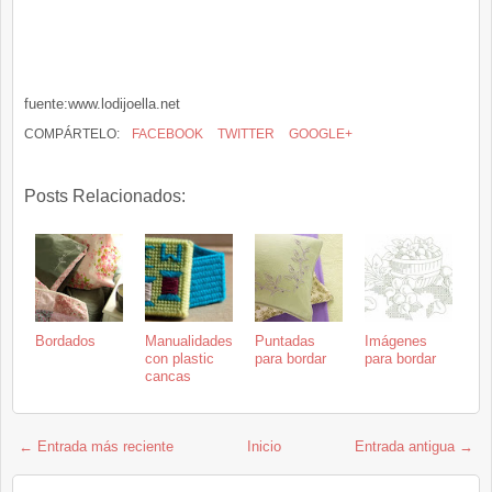
fuente:www.lodijoella.net
COMPÁRTELO:
FACEBOOK
TWITTER
GOOGLE+
Posts Relacionados:
Bordados
Manualidades
Puntadas
Imágenes
con plastic
para bordar
para bordar
cancas
← Entrada más reciente
Inicio
Entrada antigua →