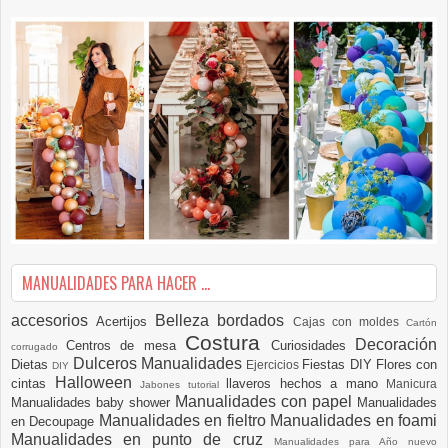
MANUALIDADES PARA HACER ...
accesorios
Belleza
bordados
Acertijos
Cajas con moldes
Cartón
Costura
Decoración
Centros de mesa
Curiosidades
corrugado
Dulceros Manualidades
Dietas
Fiestas DIY
Flores con
Ejercicios
DIY
Halloween
cintas
llaveros hechos a mano
Manicura
Jabones tutorial
Manualidades con papel
Manualidades baby shower
Manualidades
Manualidades en fieltro
Manualidades en foami
en Decoupage
Manualidades en punto de cruz
Manualidades para Año nuevo