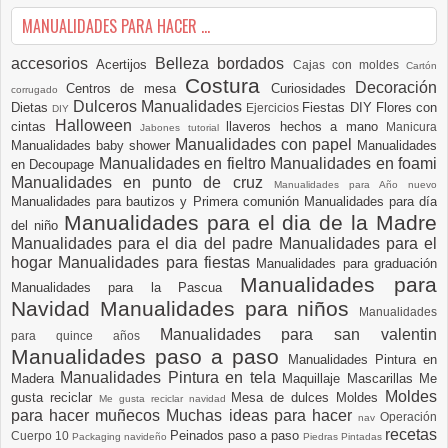
MANUALIDADES PARA HACER ...
accesorios
Belleza
bordados
Acertijos
Cajas con moldes
Cartón
Costura
Decoración
Centros de mesa
Curiosidades
corrugado
Dulceros Manualidades
Dietas
Fiestas DIY
Flores con
Ejercicios
DIY
Halloween
cintas
llaveros hechos a mano
Manicura
Jabones tutorial
Manualidades con papel
Manualidades baby shower
Manualidades
Manualidades en fieltro
Manualidades en foami
en Decoupage
Manualidades en punto de cruz
Manualidades para Año nuevo
Manualidades para bautizos y Primera comunión
Manualidades para día
Manualidades para el dia de la Madre
del niño
Manualidades para el dia del padre
Manualidades para el
hogar
Manualidades para fiestas
Manualidades para graduación
Manualidades para
Manualidades para la Pascua
Navidad
Manualidades para niños
Manualidades
Manualidades para san valentin
para quince años
Manualidades paso a paso
Manualidades Pintura en
Manualidades Pintura en tela
Madera
Maquillaje
Mascarillas
Me
Moldes
gusta reciclar
Mesa de dulces
Moldes
Me gusta reciclar navidad
para hacer muñecos
Muchas ideas para hacer
Operación
nav
recetas
Peinados paso a paso
Cuerpo 10
Packaging navideño
Piedras Pintadas