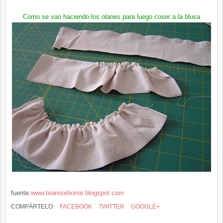
Como se van haciendo los
olanes
para luego coser a la blusa
fuente:
www.tearosehome.blogspot.com
COMPÁRTELO:
FACEBOOK
TWITTER
GOOGLE+