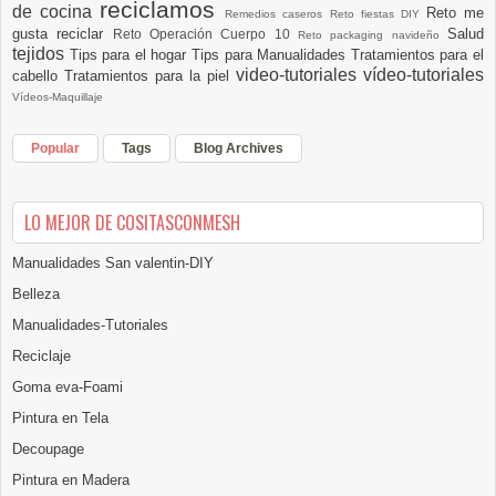
reciclamos
de cocina
Reto me
Remedios caseros
Reto fiestas DIY
gusta reciclar
Salud
Reto Operación Cuerpo 10
Reto packaging navideño
tejidos
Tips para el hogar
Tips para Manualidades
Tratamientos para el
video-tutoriales
vídeo-tutoriales
cabello
Tratamientos para la piel
Vídeos-Maquillaje
Popular
Tags
Blog Archives
LO MEJOR DE COSITASCONMESH
Manualidades San valentin-DIY
Belleza
Manualidades-Tutoriales
Reciclaje
Goma eva-Foami
Pintura en Tela
Decoupage
Pintura en Madera