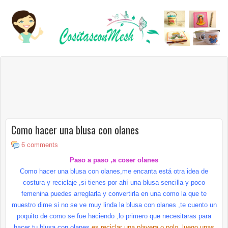
Como hacer una blusa con olanes
6 comments
Paso a paso ,a coser
olanes
Como hacer una blusa con
olanes
,me encanta está otra idea de
costura y reciclaje ,si tienes por
ahí
una blusa sencilla y poco
femenina puedes arreglarla y convertirla en una como la que te
muestro
dime
si no se ve muy linda la blusa con
olanes
,te cuento un
poquito de como se fue haciendo ,lo primero que necesitaras para
hacer tu blusa con
olanes
es reciclar una playera o polo ,luego unas