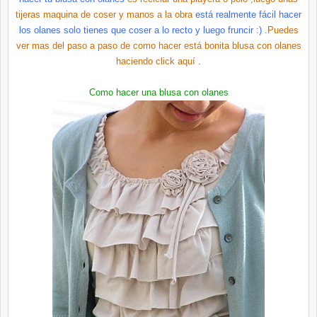
tijeras maquina de coser y manos a la obra
está realmente
fácil
hacer
los
olanes
solo tienes que coser a lo recto y luego fruncir :) .
Puedes
ver mas del paso a paso de como hacer está bonita blusa con
olanes
haciendo
click
aquí
.
Como hacer una blusa con
olanes