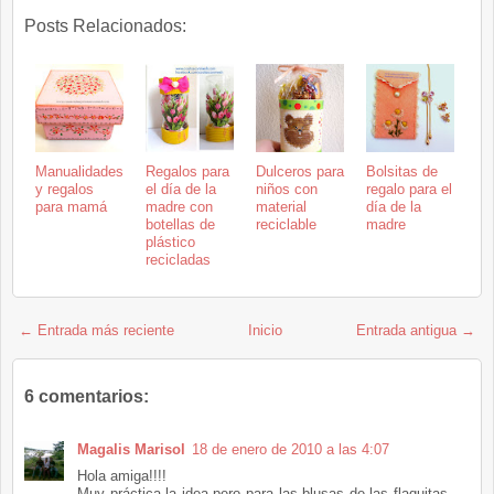
Posts Relacionados:
Manualidades
Regalos para
Dulceros para
Bolsitas de
y regalos
el día de la
niños con
regalo para el
para mamá
madre con
material
día de la
botellas de
reciclable
madre
plástico
recicladas
← Entrada más reciente
Inicio
Entrada antigua →
6 comentarios:
Magalis Marisol
18 de enero de 2010 a las 4:07
Hola amiga!!!!
Muy práctica la idea pero para las blusas de las flaquitas