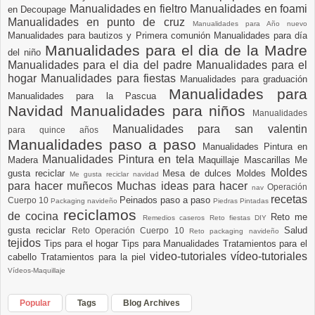
Manualidades en fieltro
Manualidades en foami
en Decoupage
Manualidades en punto de cruz
Manualidades para Año nuevo
Manualidades para bautizos y Primera comunión
Manualidades para día
Manualidades para el dia de la Madre
del niño
Manualidades para el dia del padre
Manualidades para el
hogar
Manualidades para fiestas
Manualidades para graduación
Manualidades para
Manualidades para la Pascua
Navidad
Manualidades para niños
Manualidades
Manualidades para san valentin
para quince años
Manualidades paso a paso
Manualidades Pintura en
Manualidades Pintura en tela
Madera
Maquillaje
Mascarillas
Me
Moldes
gusta reciclar
Mesa de dulces
Moldes
Me gusta reciclar navidad
para hacer muñecos
Muchas ideas para hacer
Operación
nav
recetas
Peinados paso a paso
Cuerpo 10
Packaging navideño
Piedras Pintadas
reciclamos
de cocina
Reto me
Remedios caseros
Reto fiestas DIY
gusta reciclar
Salud
Reto Operación Cuerpo 10
Reto packaging navideño
tejidos
Tips para el hogar
Tips para Manualidades
Tratamientos para el
video-tutoriales
vídeo-tutoriales
cabello
Tratamientos para la piel
Vídeos-Maquillaje
Popular
Tags
Blog Archives