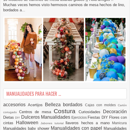
Muchas veces hemos visto hermosos caminos de mesa hechos de lino,
bordados a...
MANUALIDADES PARA HACER ...
accesorios
Belleza
bordados
Acertijos
Cajas con moldes
Cartón
Costura
Decoración
Centros de mesa
Curiosidades
corrugado
Dulceros Manualidades
Dietas
Fiestas DIY
Flores con
Ejercicios
DIY
Halloween
cintas
llaveros hechos a mano
Manicura
Jabones tutorial
Manualidades con papel
Manualidades baby shower
Manualidades