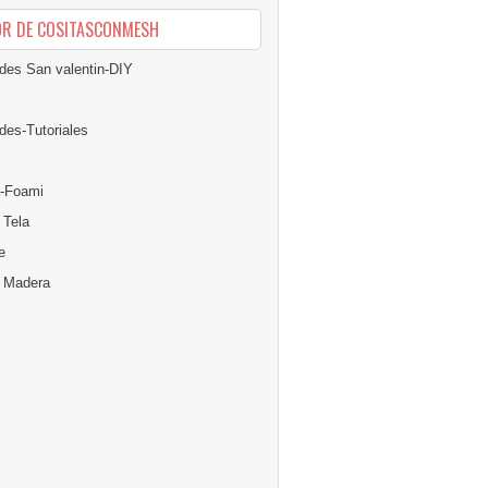
OR DE COSITASCONMESH
des San valentin-DIY
des-Tutoriales
-Foami
 Tela
e
n Madera