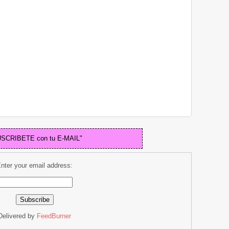
USCRIBETE con tu E-MAIL"
nter your email address:
Delivered by
FeedBurner