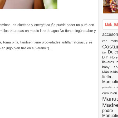
MANUALI
taminas, es diurética y energética Se puede hacer un puré con
millas trituradas en medio litro de agua.No tiene ningún sabor y
accesor
con mol
a, toma piña, también tiene propiedades antiflamatorias, y es
Cost
en jugo bien frío en el verano :) .
Dulc
DIY
DIY
Flor
llaveros
baby s
Manualid
fielt
Manuali
para Año n
comuni
Manual
Madr
padre
Manuali