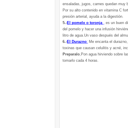
ensaladas, jugos, carnes quedan muy 
Por su alto contenido en vitamina C fo
presión arterial, ayuda a la digestión.
5.-
El pomelo o toronja
,
es un buen di
del pomelo y hacer una infusión hirvién
litro de agua.Un vaso después del almue
6.-
El Durazno
:
Me encanta el durazno, 
toxinas que causan celulitis y acné, inc
Preparalo
,Pon agua hirviendo sobre las
tomarlo cada 4 horas.