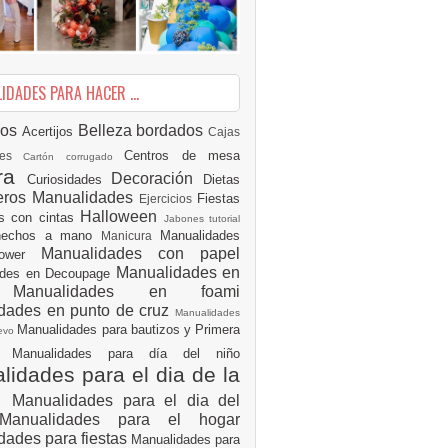
DADES PARA HACER ...
ios
Belleza
bordados
Acertijos
Cajas
Centros de mesa
des
Cartón corrugado
ura
Decoración
Curiosidades
Dietas
eros Manualidades
Fiestas
Ejercicios
Halloween
es con cintas
Jabones tutorial
 hechos a mano
Manualidades
Manicura
Manualidades con papel
hower
Manualidades en
ades en Decoupage
ro
Manualidades en foami
dades en punto de cruz
Manualidades
Manualidades para bautizos y Primera
uevo
ón
Manualidades para día del niño
idades para el dia de la
e
Manualidades para el dia del
Manualidades para el hogar
dades para fiestas
Manualidades para