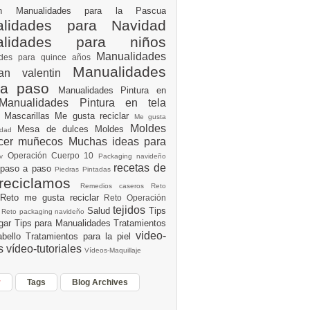
ión
Manualidades para la Pascua
lidades para Navidad
alidades para niños
Manualidades
ades para quince años
Manualidades
an valentin
 a paso
Manualidades Pintura en
Manualidades Pintura en tela
e
Mascarillas
Me gusta reciclar
Me gusta
Moldes
Mesa de dulces
Moldes
vidad
acer muñecos
Muchas ideas para
Operación Cuerpo 10
av
Packaging navideño
recetas de
 paso a paso
Piedras Pintadas
reciclamos
Remedios caseros
Reto
Reto me gusta reciclar
Reto Operación
Y
tejidos
Salud
Tips
0
Reto packaging navideño
ogar
Tips para Manualidades
Tratamientos
video-
abello
Tratamientos para la piel
es
vídeo-tutoriales
Vídeos-Maquillaje
r
Tags
Blog Archives