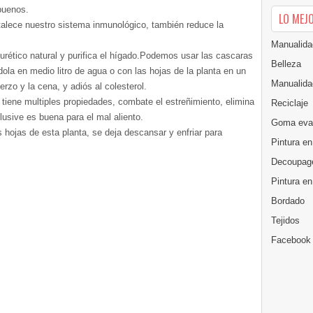
buenos.
LO MEJ
rtalece nuestro sistema inmunológico, también reduce la
Manualida
urético natural y purifica el hígado.Podemos usar las cascaras
Belleza
dola en medio litro de agua o con las hojas de la planta en un
Manualida
rzo y la cena, y adiós al colesterol.
tiene multiples propiedades, combate el estreñimiento, elimina
Reciclaje
lusive es buena para el mal aliento.
Goma eva
 hojas de esta planta, se deja descansar y enfriar para
Pintura en
Decoupag
Pintura e
Bordado
Tejidos
Facebook