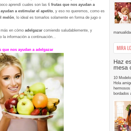
 poco aprendí cuales son las 6
frutas que nos ayudan a
s
ayudan a estimular el apetito
, y eso no queremos, como es
l melón
, lo ideal es tomarlos solamente en forma de jugo o
co más en cómo
adelgazar
comiendo saludablemente, y
manualidad
jo la información a continuación...
MIRA LO
s que nos ayudan a adelgazar
Haz es
mesa 
10 Modelo
Hola amig
hermosos 
bordados a