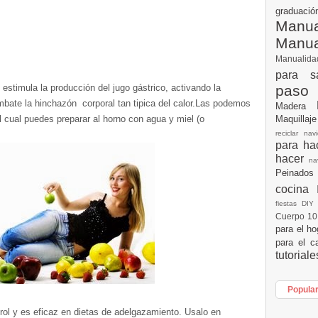
graduac
Manua
Manu
Manualid
para s
paso
, estimula la producción del jugo gástrico, activando la
mbate la hinchazón corporal tan tipica del calor.Las podemos
Madera
Maquillaj
 cual puedes preparar al horno con agua y miel (o
reciclar na
para h
hacer
n
Peinados
cocina
fiestas DI
Cuerpo 1
para el h
para el c
tutorial
Popula
rol y es eficaz en dietas de adelgazamiento. Usalo en