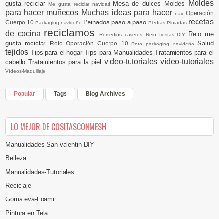
Moldes
gusta reciclar
Mesa de dulces
Moldes
Me gusta reciclar navidad
para hacer muñecos
Muchas ideas para hacer
Operación
nav
recetas
Peinados paso a paso
Cuerpo 10
Packaging navideño
Piedras Pintadas
reciclamos
de cocina
Reto me
Remedios caseros
Reto fiestas DIY
gusta reciclar
Salud
Reto Operación Cuerpo 10
Reto packaging navideño
tejidos
Tips para el hogar
Tips para Manualidades
Tratamientos para el
video-tutoriales
vídeo-tutoriales
cabello
Tratamientos para la piel
Vídeos-Maquillaje
Popular
Tags
Blog Archives
LO MEJOR DE COSITASCONMESH
Manualidades San valentin-DIY
Belleza
Manualidades-Tutoriales
Reciclaje
Goma eva-Foami
Pintura en Tela