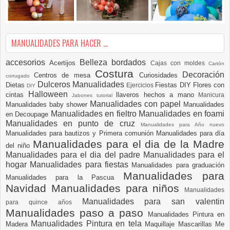
MANUALIDADES PARA HACER ...
accesorios
Belleza
bordados
Acertijos
Cajas con moldes
Cartón
Costura
Decoración
Centros de mesa
Curiosidades
corrugado
Dulceros Manualidades
Dietas
Fiestas DIY
Flores con
Ejercicios
DIY
Halloween
cintas
llaveros hechos a mano
Manicura
Jabones tutorial
Manualidades con papel
Manualidades baby shower
Manualidades
Manualidades en fieltro
Manualidades en foami
en Decoupage
Manualidades en punto de cruz
Manualidades para Año nuevo
Manualidades para bautizos y Primera comunión
Manualidades para día
Manualidades para el dia de la Madre
del niño
Manualidades para el dia del padre
Manualidades para el
hogar
Manualidades para fiestas
Manualidades para graduación
Manualidades para
Manualidades para la Pascua
Navidad
Manualidades para niños
Manualidades
Manualidades para san valentin
para quince años
Manualidades paso a paso
Manualidades Pintura en
Manualidades Pintura en tela
Madera
Maquillaje
Mascarillas
Me