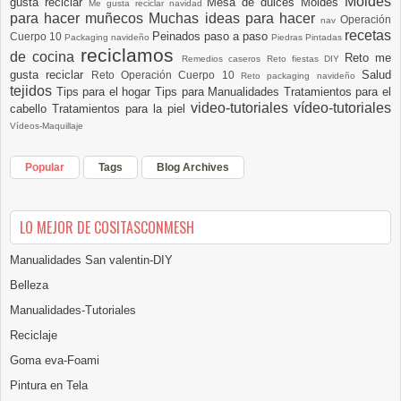
Moldes
gusta reciclar
Mesa de dulces
Moldes
Me gusta reciclar navidad
para hacer muñecos
Muchas ideas para hacer
Operación
nav
recetas
Peinados paso a paso
Cuerpo 10
Packaging navideño
Piedras Pintadas
reciclamos
de cocina
Reto me
Remedios caseros
Reto fiestas DIY
gusta reciclar
Salud
Reto Operación Cuerpo 10
Reto packaging navideño
tejidos
Tips para el hogar
Tips para Manualidades
Tratamientos para el
video-tutoriales
vídeo-tutoriales
cabello
Tratamientos para la piel
Vídeos-Maquillaje
Popular
Tags
Blog Archives
LO MEJOR DE COSITASCONMESH
Manualidades San valentin-DIY
Belleza
Manualidades-Tutoriales
Reciclaje
Goma eva-Foami
Pintura en Tela