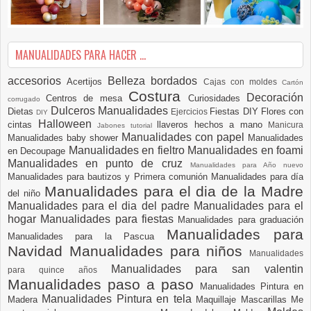
MANUALIDADES PARA HACER ...
accesorios
Belleza
bordados
Acertijos
Cajas con moldes
Cartón
Costura
Decoración
Centros de mesa
Curiosidades
corrugado
Dulceros Manualidades
Dietas
Fiestas DIY
Flores con
Ejercicios
DIY
Halloween
cintas
llaveros hechos a mano
Manicura
Jabones tutorial
Manualidades con papel
Manualidades baby shower
Manualidades
Manualidades en fieltro
Manualidades en foami
en Decoupage
Manualidades en punto de cruz
Manualidades para Año nuevo
Manualidades para bautizos y Primera comunión
Manualidades para día
Manualidades para el dia de la Madre
del niño
Manualidades para el dia del padre
Manualidades para el
hogar
Manualidades para fiestas
Manualidades para graduación
Manualidades para
Manualidades para la Pascua
Navidad
Manualidades para niños
Manualidades
Manualidades para san valentin
para quince años
Manualidades paso a paso
Manualidades Pintura en
Manualidades Pintura en tela
Madera
Maquillaje
Mascarillas
Me