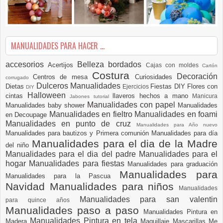
MANUALIDADES PARA HACER ...
accesorios
Belleza
bordados
Acertijos
Cajas con moldes
Cartón
Costura
Decoración
Centros de mesa
Curiosidades
corrugado
Dulceros Manualidades
Dietas
Fiestas DIY
Flores con
Ejercicios
DIY
Halloween
cintas
llaveros hechos a mano
Manicura
Jabones tutorial
Manualidades con papel
Manualidades baby shower
Manualidades
Manualidades en fieltro
Manualidades en foami
en Decoupage
Manualidades en punto de cruz
Manualidades para Año nuevo
Manualidades para bautizos y Primera comunión
Manualidades para día
Manualidades para el dia de la Madre
del niño
Manualidades para el dia del padre
Manualidades para el
hogar
Manualidades para fiestas
Manualidades para graduación
Manualidades para
Manualidades para la Pascua
Navidad
Manualidades para niños
Manualidades
Manualidades para san valentin
para quince años
Manualidades paso a paso
Manualidades Pintura en
Manualidades Pintura en tela
Madera
Maquillaje
Mascarillas
Me