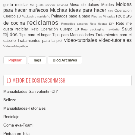
Moldes
gusta reciclar
Mesa de dulces
Moldes
Me gusta reciclar navidad
para hacer muñecos
Muchas ideas para hacer
Operación
nav
recetas
Peinados paso a paso
Cuerpo 10
Packaging navideño
Piedras Pintadas
reciclamos
de cocina
Reto me
Remedios caseros
Reto fiestas DIY
gusta reciclar
Salud
Reto Operación Cuerpo 10
Reto packaging navideño
tejidos
Tips para el hogar
Tips para Manualidades
Tratamientos para el
video-tutoriales
vídeo-tutoriales
cabello
Tratamientos para la piel
Vídeos-Maquillaje
Popular
Tags
Blog Archives
LO MEJOR DE COSITASCONMESH
Manualidades San valentin-DIY
Belleza
Manualidades-Tutoriales
Reciclaje
Goma eva-Foami
Pintura en Tela