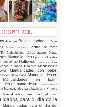
DADES PARA HACER ...
ios
Belleza
bordados
Acertijos
Cajas
Centros de mesa
des
Cartón corrugado
ura
Decoración
Curiosidades
Dietas
eros Manualidades
Fiestas
Ejercicios
Halloween
es con cintas
Jabones tutorial
 hechos a mano
Manualidades
Manicura
Manualidades con papel
hower
Manualidades en
ades en Decoupage
ro
Manualidades en foami
dades en punto de cruz
Manualidades
Manualidades para bautizos y Primera
uevo
ón
Manualidades para día del niño
idades para el dia de la
e
Manualidades para el dia del