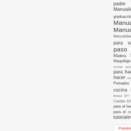
padre
Manuali
graduac
Manua
Manu
Manualid
para s
paso
Madera
Maquillaj
reciclar na
para h
hacer
n
Peinados
cocina
fiestas DI
Cuerpo 1
para el h
para el c
tutorial
Popula