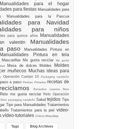
Manualidades para el hogar
dades para fiestas
Manualidades para
ión
Manualidades para la Pascua
lidades para Navidad
alidades para niños
Manualidades
ades para quince años
Manualidades
an valentin
 a paso
Manualidades Pintura en
Manualidades Pintura en tela
e
Mascarillas
Me gusta reciclar
Me gusta
Moldes
Mesa de dulces
Moldes
vidad
acer muñecos
Muchas ideas para
Operación Cuerpo 10
av
Packaging navideño
recetas de
 paso a paso
Piedras Pintadas
reciclamos
Remedios caseros
Reto
Reto me gusta reciclar
Reto Operación
Y
tejidos
Salud
Tips
0
Reto packaging navideño
ogar
Tips para Manualidades
Tratamientos
video-
abello
Tratamientos para la piel
es
vídeo-tutoriales
Vídeos-Maquillaje
r
Tags
Blog Archives