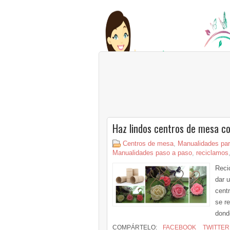
Haz lindos centros de mesa con
Centros de mesa
,
Manualidades para
Manualidades paso a paso
,
reciclamos
Reci
dar u
cent
se re
dond
COMPÁRTELO:
FACEBOOK
TWITTER