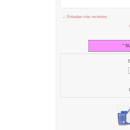
← Entradas más recientes
" S
E