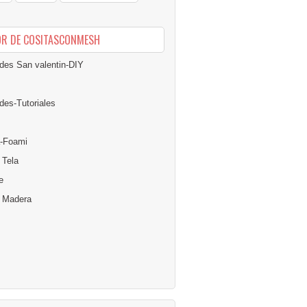
OR DE COSITASCONMESH
des San valentin-DIY
des-Tutoriales
-Foami
 Tela
e
n Madera