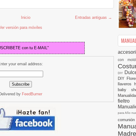
Inicio
Entradas antiguas →
Ver versión para móviles
MANUALI
USCRIBETE con tu E-MAIL"
accesor
con mol
nter your email address:
Cost
Dulc
DIY
DIY
Flor
llaveros
baby s
Delivered by
FeedBurner
Manualid
fielt
Manuali
para Año n
comuni
Manual
Madr