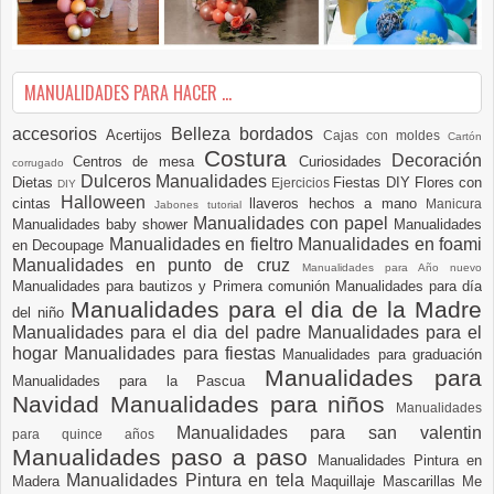
MANUALIDADES PARA HACER ...
accesorios
Belleza
bordados
Acertijos
Cajas con moldes
Cartón
Costura
Decoración
Centros de mesa
Curiosidades
corrugado
Dulceros Manualidades
Dietas
Fiestas DIY
Flores con
Ejercicios
DIY
Halloween
cintas
llaveros hechos a mano
Manicura
Jabones tutorial
Manualidades con papel
Manualidades baby shower
Manualidades
Manualidades en fieltro
Manualidades en foami
en Decoupage
Manualidades en punto de cruz
Manualidades para Año nuevo
Manualidades para bautizos y Primera comunión
Manualidades para día
Manualidades para el dia de la Madre
del niño
Manualidades para el dia del padre
Manualidades para el
hogar
Manualidades para fiestas
Manualidades para graduación
Manualidades para
Manualidades para la Pascua
Navidad
Manualidades para niños
Manualidades
Manualidades para san valentin
para quince años
Manualidades paso a paso
Manualidades Pintura en
Manualidades Pintura en tela
Madera
Maquillaje
Mascarillas
Me