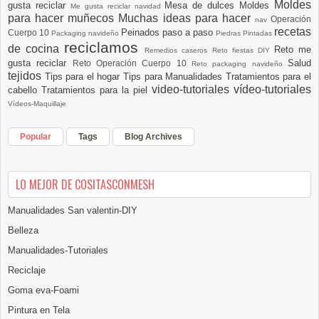
Moldes
gusta reciclar
Mesa de dulces
Moldes
Me gusta reciclar navidad
para hacer muñecos
Muchas ideas para hacer
Operación
nav
recetas
Peinados paso a paso
Cuerpo 10
Packaging navideño
Piedras Pintadas
reciclamos
de cocina
Reto me
Remedios caseros
Reto fiestas DIY
gusta reciclar
Salud
Reto Operación Cuerpo 10
Reto packaging navideño
tejidos
Tips para el hogar
Tips para Manualidades
Tratamientos para el
video-tutoriales
vídeo-tutoriales
cabello
Tratamientos para la piel
Vídeos-Maquillaje
Popular
Tags
Blog Archives
LO MEJOR DE COSITASCONMESH
Manualidades San valentin-DIY
Belleza
Manualidades-Tutoriales
Reciclaje
Goma eva-Foami
Pintura en Tela