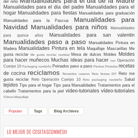
Manualidades para el dia de la Madre
del niño
Manualidades para el dia del padre
Manualidades para el
hogar
Manualidades para fiestas
Manualidades para graduación
Manualidades para
Manualidades para la Pascua
Navidad
Manualidades para niños
Manualidades
Manualidades para san valentin
para quince años
Manualidades paso a paso
Manualidades Pintura en
Manualidades Pintura en tela
Madera
Maquillaje
Mascarillas
Me
Moldes
gusta reciclar
Mesa de dulces
Moldes
Me gusta reciclar navidad
para hacer muñecos
Muchas ideas para hacer
Operación
nav
recetas
Peinados paso a paso
Cuerpo 10
Packaging navideño
Piedras Pintadas
reciclamos
de cocina
Reto me
Remedios caseros
Reto fiestas DIY
gusta reciclar
Salud
Reto Operación Cuerpo 10
Reto packaging navideño
tejidos
Tips para el hogar
Tips para Manualidades
Tratamientos para el
video-tutoriales
vídeo-tutoriales
cabello
Tratamientos para la piel
Vídeos-Maquillaje
Popular
Tags
Blog Archives
LO MEJOR DE COSITASCONMESH