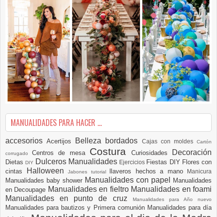
MANUALIDADES PARA HACER ...
accesorios
Belleza
bordados
Acertijos
Cajas con moldes
Cartón
Costura
Decoración
Centros de mesa
Curiosidades
corrugado
Dulceros Manualidades
Dietas
Fiestas DIY
Flores con
Ejercicios
DIY
Halloween
cintas
llaveros hechos a mano
Manicura
Jabones tutorial
Manualidades con papel
Manualidades baby shower
Manualidades
Manualidades en fieltro
Manualidades en foami
en Decoupage
Manualidades en punto de cruz
Manualidades para Año nuevo
Manualidades para bautizos y Primera comunión
Manualidades para día