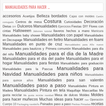
MANUALIDADES PARA HACER ...
accesorios
Belleza
bordados
Acertijos
Cajas con moldes
Cartón
Costura
Decoración
Centros de mesa
Curiosidades
corrugado
Dulceros Manualidades
Dietas
Fiestas DIY
Flores con
Ejercicios
DIY
Halloween
cintas
llaveros hechos a mano
Manicura
Jabones tutorial
Manualidades con papel
Manualidades baby shower
Manualidades
Manualidades en fieltro
Manualidades en foami
en Decoupage
Manualidades en punto de cruz
Manualidades para Año nuevo
Manualidades para bautizos y Primera comunión
Manualidades para día
Manualidades para el dia de la Madre
del niño
Manualidades para el dia del padre
Manualidades para el
hogar
Manualidades para fiestas
Manualidades para graduación
Manualidades para
Manualidades para la Pascua
Navidad
Manualidades para niños
Manualidades
Manualidades para san valentin
para quince años
Manualidades paso a paso
Manualidades Pintura en
Manualidades Pintura en tela
Madera
Maquillaje
Mascarillas
Me
Moldes
gusta reciclar
Mesa de dulces
Moldes
Me gusta reciclar navidad
para hacer muñecos
Muchas ideas para hacer
Operación
nav
recetas
Peinados paso a paso
Cuerpo 10
Packaging navideño
Piedras Pintadas