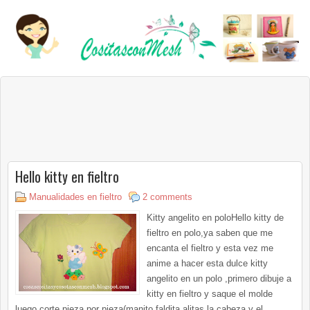
Hello kitty en fieltro
Manualidades en fieltro
2 comments
Kitty angelito en poloHello kitty de
fieltro en polo,ya saben que me
encanta el fieltro y esta vez me
anime a hacer esta dulce kitty
angelito en un polo ,primero dibuje a
kitty en fieltro y saque el molde
luego corte pieza por pieza(manito,faldita,alitas la cabeza y el