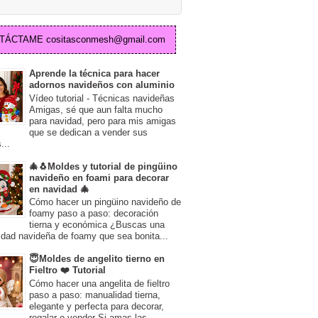
TÁCTAME cositasconmesh@gmail.com
Aprende la técnica para hacer
adornos navideños con aluminio
Vídeo tutorial - Técnicas navideñas
Amigas, sé que aun falta mucho
para navidad, pero para mis amigas
que se dedican a vender sus
...
🎄🐧Moldes y tutorial de pingüino
navideño en foami para decorar
en navidad 🎄
Cómo hacer un pingüino navideño de
foamy paso a paso: decoración
tierna y económica ¿Buscas una
dad navideña de foamy que sea bonita...
😇Moldes de angelito tierno en
Fieltro ❤️ Tutorial
Cómo hacer una angelita de fieltro
paso a paso: manualidad tierna,
elegante y perfecta para decorar,
regalar o vender Si amas las