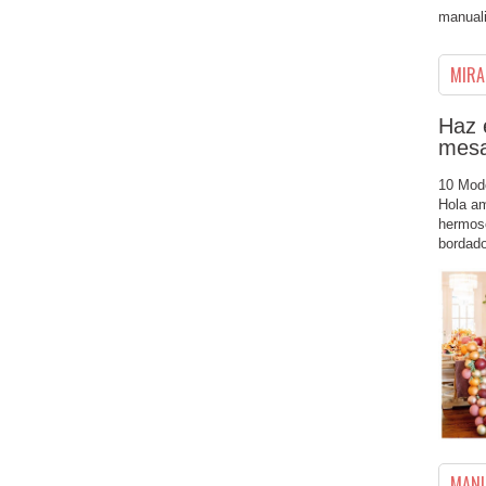
manuali
MIRA 
Haz 
mesa
10 Mod
Hola a
hermos
bordado
MANU