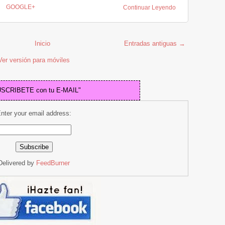
GOOGLE+
Continuar Leyendo
Inicio
Entradas antiguas →
Ver versión para móviles
USCRIBETE con tu E-MAIL"
nter your email address:
Delivered by
FeedBurner