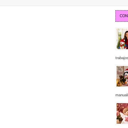
CON
trabajos
manuali