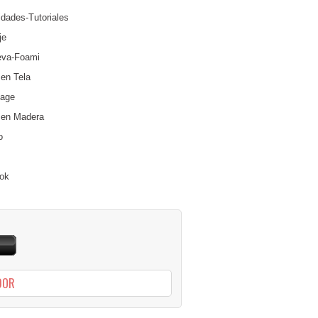
dades-Tutoriales
je
va-Foami
 en Tela
age
 en Madera
o
ok
DOR