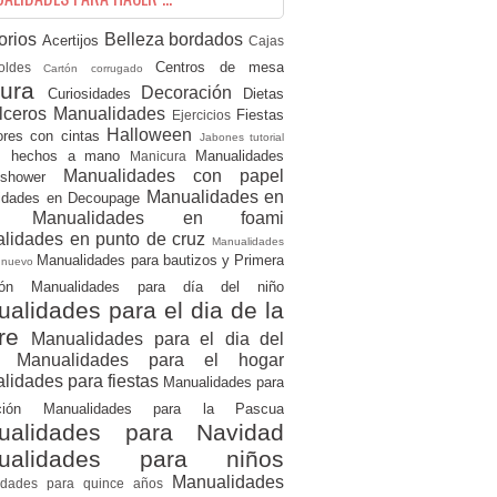
orios
Belleza
bordados
Acertijos
Cajas
Centros de mesa
oldes
Cartón corrugado
tura
Decoración
Curiosidades
Dietas
lceros Manualidades
Fiestas
Ejercicios
Halloween
ores con cintas
Jabones tutorial
os hechos a mano
Manualidades
Manicura
Manualidades con papel
 shower
Manualidades en
idades en Decoupage
tro
Manualidades en foami
lidades en punto de cruz
Manualidades
Manualidades para bautizos y Primera
o nuevo
nión
Manualidades para día del niño
alidades para el dia de la
re
Manualidades para el dia del
re
Manualidades para el hogar
lidades para fiestas
Manualidades para
ación
Manualidades para la Pascua
ualidades para Navidad
ualidades para niños
Manualidades
idades para quince años