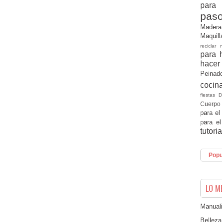
para
pas
Made
Maquil
reciclar
para
hace
Peinad
coci
fiestas 
Cuerpo
para el
para e
tutori
Popu
LO M
Manuali
Belleza