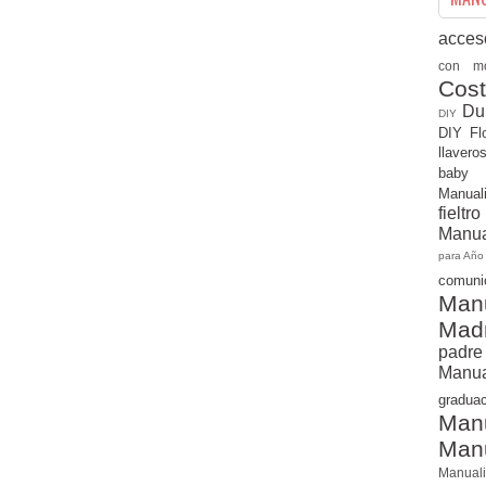
acces
con m
Cos
Du
DIY
DIY
Fl
llaver
baby
Manual
fiel
Manua
para Añ
comu
Manu
Mad
pad
Manua
gradu
Man
Man
Manual