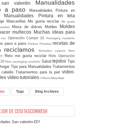
Manualidades
 san valentin
o a paso
Manualidades Pintura en
Manualidades Pintura en tela
ra
laje
Mascarillas
Me gusta reciclar
Me gusta
Moldes
Mesa de dulces
Moldes
 navidad
 hacer muñecos
Muchas ideas para
r
Operación Cuerpo 10
nav
Packaging navideño
recetas de
os paso a paso
Piedras Pintadas
reciclamos
na
Remedios caseros
Reto
Reto me gusta reciclar
Reto Operación
DIY
tejidos
Salud
Tips
 10
Reto packaging navideño
 hogar
Tips para Manualidades
Tratamientos
video-
l cabello
Tratamientos para la piel
ales
vídeo-tutoriales
Vídeos-Maquillaje
lar
Tags
Blog Archives
EJOR DE COSITASCONMESH
dades San valentin-DIY