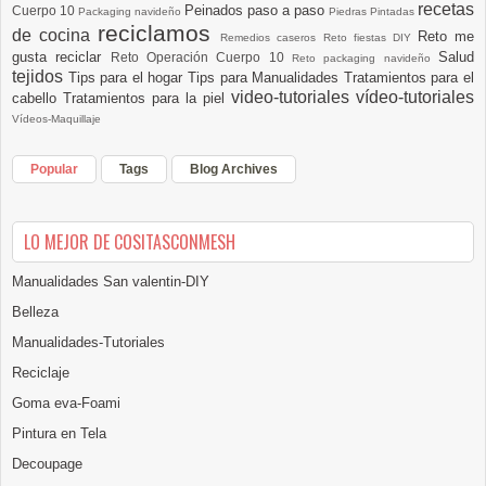
recetas
Peinados paso a paso
Cuerpo 10
Packaging navideño
Piedras Pintadas
reciclamos
de cocina
Reto me
Remedios caseros
Reto fiestas DIY
gusta reciclar
Salud
Reto Operación Cuerpo 10
Reto packaging navideño
tejidos
Tips para el hogar
Tips para Manualidades
Tratamientos para el
video-tutoriales
vídeo-tutoriales
cabello
Tratamientos para la piel
Vídeos-Maquillaje
Popular
Tags
Blog Archives
LO MEJOR DE COSITASCONMESH
Manualidades San valentin-DIY
Belleza
Manualidades-Tutoriales
Reciclaje
Goma eva-Foami
Pintura en Tela
Decoupage