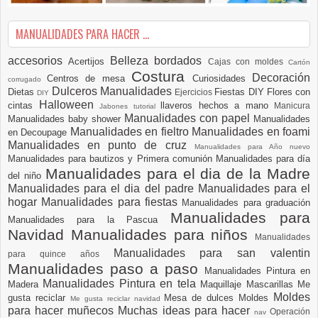
MANUALIDADES PARA HACER ...
accesorios
Belleza
bordados
Acertijos
Cajas con moldes
Cartón
Costura
Decoración
Centros de mesa
Curiosidades
corrugado
Dulceros Manualidades
Dietas
Fiestas DIY
Flores con
Ejercicios
DIY
Halloween
cintas
llaveros hechos a mano
Manicura
Jabones tutorial
Manualidades con papel
Manualidades baby shower
Manualidades
Manualidades en fieltro
Manualidades en foami
en Decoupage
Manualidades en punto de cruz
Manualidades para Año nuevo
Manualidades para bautizos y Primera comunión
Manualidades para día
Manualidades para el dia de la Madre
del niño
Manualidades para el dia del padre
Manualidades para el
hogar
Manualidades para fiestas
Manualidades para graduación
Manualidades para
Manualidades para la Pascua
Navidad
Manualidades para niños
Manualidades
Manualidades para san valentin
para quince años
Manualidades paso a paso
Manualidades Pintura en
Manualidades Pintura en tela
Madera
Maquillaje
Mascarillas
Me
Moldes
gusta reciclar
Mesa de dulces
Moldes
Me gusta reciclar navidad
para hacer muñecos
Muchas ideas para hacer
Operación
nav