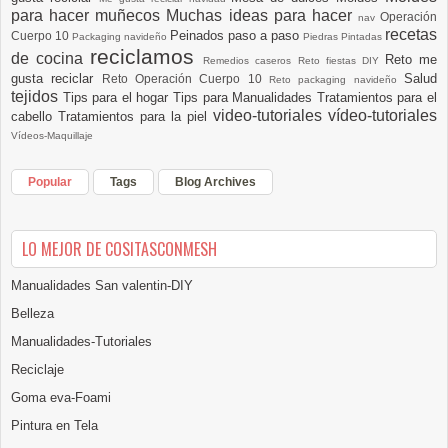
para hacer muñecos
Muchas ideas para hacer
Operación
nav
recetas
Peinados paso a paso
Cuerpo 10
Packaging navideño
Piedras Pintadas
reciclamos
de cocina
Reto me
Remedios caseros
Reto fiestas DIY
gusta reciclar
Salud
Reto Operación Cuerpo 10
Reto packaging navideño
tejidos
Tips para el hogar
Tips para Manualidades
Tratamientos para el
video-tutoriales
vídeo-tutoriales
cabello
Tratamientos para la piel
Vídeos-Maquillaje
Popular
Tags
Blog Archives
LO MEJOR DE COSITASCONMESH
Manualidades San valentin-DIY
Belleza
Manualidades-Tutoriales
Reciclaje
Goma eva-Foami
Pintura en Tela