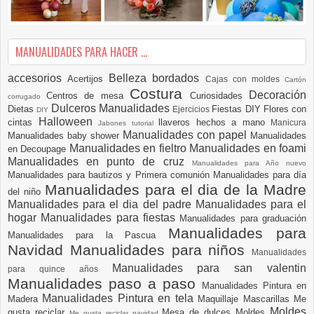
MANUALIDADES PARA HACER ...
accesorios
Belleza
bordados
Acertijos
Cajas con moldes
Cartón
Costura
Decoración
Centros de mesa
Curiosidades
corrugado
Dulceros Manualidades
Dietas
Fiestas DIY
Flores con
Ejercicios
DIY
Halloween
cintas
llaveros hechos a mano
Manicura
Jabones tutorial
Manualidades con papel
Manualidades baby shower
Manualidades
Manualidades en fieltro
Manualidades en foami
en Decoupage
Manualidades en punto de cruz
Manualidades para Año nuevo
Manualidades para bautizos y Primera comunión
Manualidades para día
Manualidades para el dia de la Madre
del niño
Manualidades para el dia del padre
Manualidades para el
hogar
Manualidades para fiestas
Manualidades para graduación
Manualidades para
Manualidades para la Pascua
Navidad
Manualidades para niños
Manualidades
Manualidades para san valentin
para quince años
Manualidades paso a paso
Manualidades Pintura en
Manualidades Pintura en tela
Madera
Maquillaje
Mascarillas
Me
Moldes
gusta reciclar
Mesa de dulces
Moldes
Me gusta reciclar navidad