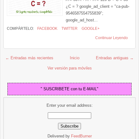
¿C = ? google_ad_client = "ca-pub-
9546587554755839";
google_ad_host...
COMPÁRTELO:
FACEBOOK
TWITTER
GOOGLE+
Continuar Leyendo
← Entradas más recientes
Inicio
Entradas antiguas →
Ver versión para móviles
" SUSCRIBETE con tu E-MAIL"
Enter your email address:
Delivered by
FeedBurner