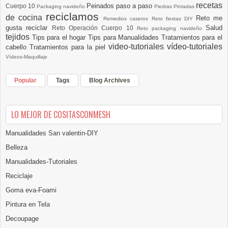
recetas
Peinados paso a paso
Cuerpo 10
Packaging navideño
Piedras Pintadas
reciclamos
de cocina
Reto me
Remedios caseros
Reto fiestas DIY
gusta reciclar
Salud
Reto Operación Cuerpo 10
Reto packaging navideño
tejidos
Tips para el hogar
Tips para Manualidades
Tratamientos para el
video-tutoriales
vídeo-tutoriales
cabello
Tratamientos para la piel
Vídeos-Maquillaje
Popular
Tags
Blog Archives
LO MEJOR DE COSITASCONMESH
Manualidades San valentin-DIY
Belleza
Manualidades-Tutoriales
Reciclaje
Goma eva-Foami
Pintura en Tela
Decoupage