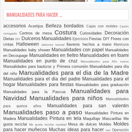
MANUALIDADES PARA HACER ...
accesorios
Belleza
bordados
Acertijos
Cajas con moldes
Cartón
Costura
Decoración
Centros de mesa
Curiosidades
corrugado
Dulceros Manualidades
Dietas
Fiestas DIY
Flores con
Ejercicios
DIY
Halloween
cintas
llaveros hechos a mano
Manicura
Jabones tutorial
Manualidades con papel
Manualidades baby shower
Manualidades
Manualidades en fieltro
Manualidades en foami
en Decoupage
Manualidades en punto de cruz
Manualidades para Año nuevo
Manualidades para bautizos y Primera comunión
Manualidades para día
Manualidades para el dia de la Madre
del niño
Manualidades para el dia del padre
Manualidades para el
hogar
Manualidades para fiestas
Manualidades para graduación
Manualidades para
Manualidades para la Pascua
Navidad
Manualidades para niños
Manualidades
Manualidades para san valentin
para quince años
Manualidades paso a paso
Manualidades Pintura en
Manualidades Pintura en tela
Madera
Maquillaje
Mascarillas
Me
Moldes
gusta reciclar
Mesa de dulces
Moldes
Me gusta reciclar navidad
para hacer muñecos
Muchas ideas para hacer
Operación
nav