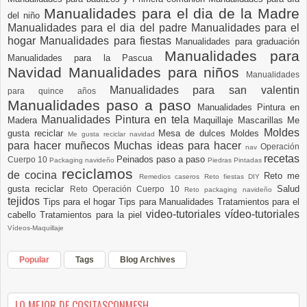
Manualidades para el dia de la Madre
del niño
Manualidades para el dia del padre
Manualidades para el
hogar
Manualidades para fiestas
Manualidades para graduación
Manualidades para
Manualidades para la Pascua
Navidad
Manualidades para niños
Manualidades
Manualidades para san valentin
para quince años
Manualidades paso a paso
Manualidades Pintura en
Manualidades Pintura en tela
Madera
Maquillaje
Mascarillas
Me
Moldes
gusta reciclar
Mesa de dulces
Moldes
Me gusta reciclar navidad
para hacer muñecos
Muchas ideas para hacer
Operación
nav
recetas
Peinados paso a paso
Cuerpo 10
Packaging navideño
Piedras Pintadas
reciclamos
de cocina
Reto me
Remedios caseros
Reto fiestas DIY
gusta reciclar
Salud
Reto Operación Cuerpo 10
Reto packaging navideño
tejidos
Tips para el hogar
Tips para Manualidades
Tratamientos para el
video-tutoriales
vídeo-tutoriales
cabello
Tratamientos para la piel
Vídeos-Maquillaje
Popular
Tags
Blog Archives
LO MEJOR DE COSITASCONMESH