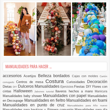
MANUALIDADES PARA HACER ...
accesorios
Belleza
bordados
Acertijos
Cajas con moldes
Cartón
Costura
Decoración
Centros de mesa
Curiosidades
corrugado
Dulceros Manualidades
Dietas
Fiestas DIY
Flores con
Ejercicios
DIY
Halloween
cintas
llaveros hechos a mano
Manicura
Jabones tutorial
Manualidades con papel
Manualidades baby shower
Manualidades
Manualidades en fieltro
Manualidades en foami
en Decoupage
Manualidades en punto de cruz
Manualidades para Año nuevo
Manualidades para bautizos y Primera comunión
Manualidades para día