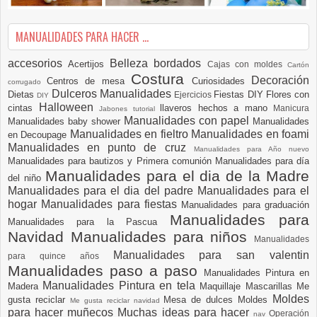
MANUALIDADES PARA HACER ...
accesorios
Belleza
bordados
Acertijos
Cajas con moldes
Cartón
Costura
Decoración
Centros de mesa
Curiosidades
corrugado
Dulceros Manualidades
Dietas
Fiestas DIY
Flores con
Ejercicios
DIY
Halloween
cintas
llaveros hechos a mano
Manicura
Jabones tutorial
Manualidades con papel
Manualidades baby shower
Manualidades
Manualidades en fieltro
Manualidades en foami
en Decoupage
Manualidades en punto de cruz
Manualidades para Año nuevo
Manualidades para bautizos y Primera comunión
Manualidades para día
Manualidades para el dia de la Madre
del niño
Manualidades para el dia del padre
Manualidades para el
hogar
Manualidades para fiestas
Manualidades para graduación
Manualidades para
Manualidades para la Pascua
Navidad
Manualidades para niños
Manualidades
Manualidades para san valentin
para quince años
Manualidades paso a paso
Manualidades Pintura en
Manualidades Pintura en tela
Madera
Maquillaje
Mascarillas
Me
Moldes
gusta reciclar
Mesa de dulces
Moldes
Me gusta reciclar navidad
para hacer muñecos
Muchas ideas para hacer
Operación
nav