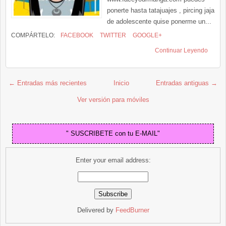
ponerte hasta tatajuajes , pircing jaja
de adolescente quise ponerme un...
COMPÁRTELO:
FACEBOOK
TWITTER
GOOGLE+
Continuar Leyendo
← Entradas más recientes
Inicio
Entradas antiguas →
Ver versión para móviles
" SUSCRIBETE con tu E-MAIL"
Enter your email address:
Delivered by
FeedBurner