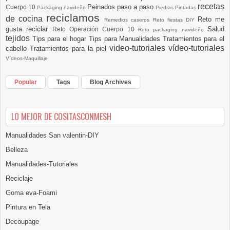
recetas
Peinados paso a paso
Cuerpo 10
Packaging navideño
Piedras Pintadas
reciclamos
de cocina
Reto me
Remedios caseros
Reto fiestas DIY
gusta reciclar
Salud
Reto Operación Cuerpo 10
Reto packaging navideño
tejidos
Tips para el hogar
Tips para Manualidades
Tratamientos para el
video-tutoriales
vídeo-tutoriales
cabello
Tratamientos para la piel
Vídeos-Maquillaje
Popular
Tags
Blog Archives
LO MEJOR DE COSITASCONMESH
Manualidades San valentin-DIY
Belleza
Manualidades-Tutoriales
Reciclaje
Goma eva-Foami
Pintura en Tela
Decoupage