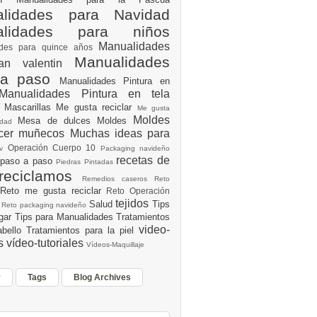
lidades para Navidad
alidades para niños
Manualidades
ades para quince años
Manualidades
an valentin
 a paso
Manualidades Pintura en
Manualidades Pintura en tela
e
Mascarillas
Me gusta reciclar
Me gusta
Moldes
Mesa de dulces
Moldes
vidad
acer muñecos
Muchas ideas para
Operación Cuerpo 10
av
Packaging navideño
recetas de
 paso a paso
Piedras Pintadas
reciclamos
Remedios caseros
Reto
Reto me gusta reciclar
Reto Operación
Y
tejidos
Salud
Tips
0
Reto packaging navideño
ogar
Tips para Manualidades
Tratamientos
video-
abello
Tratamientos para la piel
es
vídeo-tutoriales
Vídeos-Maquillaje
r
Tags
Blog Archives