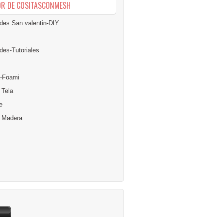
OR DE COSITASCONMESH
des San valentin-DIY
des-Tutoriales
-Foami
 Tela
e
n Madera