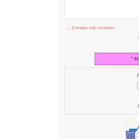
← Entradas más recientes
" S
E