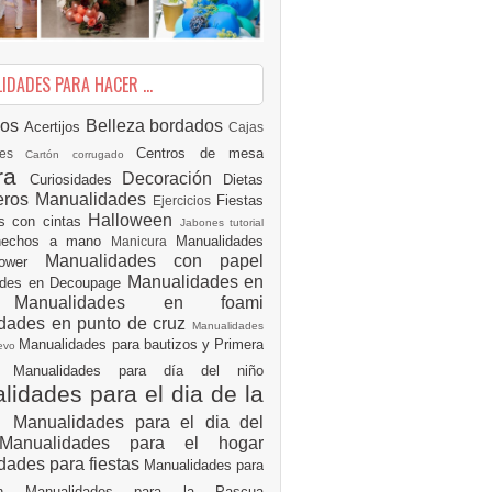
DADES PARA HACER ...
ios
Belleza
bordados
Acertijos
Cajas
Centros de mesa
des
Cartón corrugado
ura
Decoración
Curiosidades
Dietas
eros Manualidades
Fiestas
Ejercicios
Halloween
es con cintas
Jabones tutorial
 hechos a mano
Manualidades
Manicura
Manualidades con papel
hower
Manualidades en
ades en Decoupage
ro
Manualidades en foami
dades en punto de cruz
Manualidades
Manualidades para bautizos y Primera
uevo
ón
Manualidades para día del niño
idades para el dia de la
e
Manualidades para el dia del
Manualidades para el hogar
dades para fiestas
Manualidades para
ión
Manualidades para la Pascua