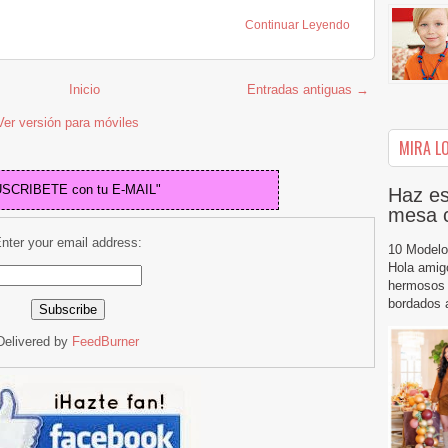
Continuar Leyendo
Inicio
Entradas antiguas →
Ver versión para móviles
MIRA LO
USCRIBETE con tu E-MAIL"
Haz es
mesa 
nter your email address:
10 Modelo
Hola amig
hermosos 
bordados a
Delivered by
FeedBurner