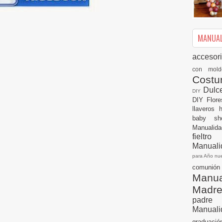
MANUALI
accesor
con mol
Cost
Dulc
DIY
DIY
Flor
llaveros
baby s
Manualid
fielt
Manuali
para Año n
comuni
Manual
Madr
padre
Manuali
graduac