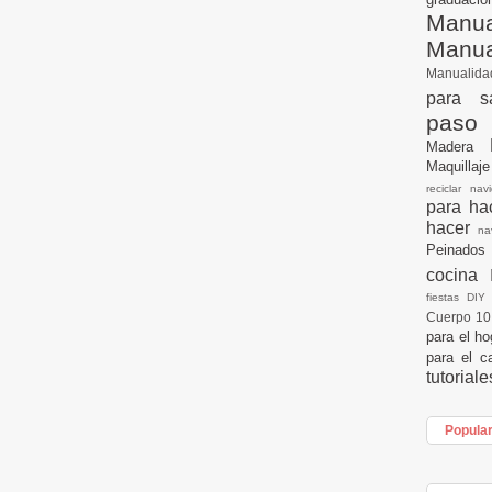
Manua
Manu
Manualid
para s
paso
Madera
Maquillaj
reciclar na
para h
hacer
n
Peinados
cocina
fiestas DI
Cuerpo 1
para el h
para el c
tutorial
Popula