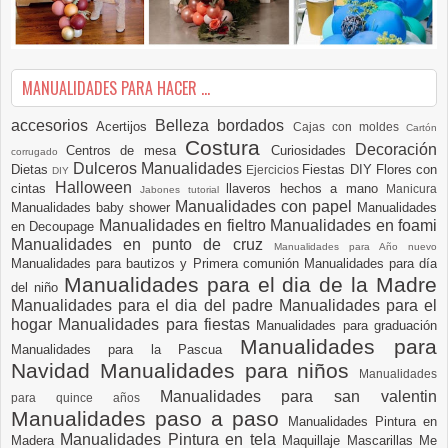
MANUALIDADES PARA HACER ...
accesorios
Belleza
bordados
Acertijos
Cajas con moldes
Cartón
Costura
Decoración
Centros de mesa
Curiosidades
corrugado
Dulceros Manualidades
Dietas
Fiestas DIY
Flores con
Ejercicios
DIY
Halloween
cintas
llaveros hechos a mano
Manicura
Jabones tutorial
Manualidades con papel
Manualidades baby shower
Manualidades
Manualidades en fieltro
Manualidades en foami
en Decoupage
Manualidades en punto de cruz
Manualidades para Año nuevo
Manualidades para bautizos y Primera comunión
Manualidades para día
Manualidades para el dia de la Madre
del niño
Manualidades para el dia del padre
Manualidades para el
hogar
Manualidades para fiestas
Manualidades para graduación
Manualidades para
Manualidades para la Pascua
Navidad
Manualidades para niños
Manualidades
Manualidades para san valentin
para quince años
Manualidades paso a paso
Manualidades Pintura en
Manualidades Pintura en tela
Madera
Maquillaje
Mascarillas
Me