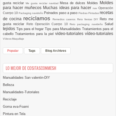
Moldes
gusta reciclar
Mesa de dulces
Moldes
Me gusta reciclar navidad
para hacer muñecos
Muchas ideas para hacer
Operación
nav
recetas
Peinados paso a paso
Cuerpo 10
Packaging navideño
Piedras Pintadas
reciclamos
de cocina
Reto me
Remedios caseros
Reto fiestas DIY
gusta reciclar
Salud
Reto Operación Cuerpo 10
Reto packaging navideño
tejidos
Tips para el hogar
Tips para Manualidades
Tratamientos para el
video-tutoriales
vídeo-tutoriales
cabello
Tratamientos para la piel
Vídeos-Maquillaje
Popular
Tags
Blog Archives
LO MEJOR DE COSITASCONMESH
Manualidades San valentin-DIY
Belleza
Manualidades-Tutoriales
Reciclaje
Goma eva-Foami
Pintura en Tela