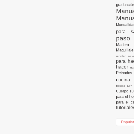
graduac
Manua
Manu
Manualid
para s
paso
Madera
Maquillaj
reciclar na
para h
hacer
n
Peinados
cocina
fiestas DI
Cuerpo 1
para el h
para el c
tutorial
Popula