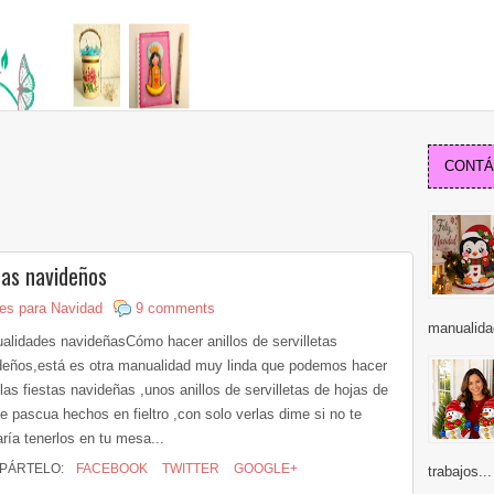
CONTÁC
tas navideños
es para Navidad
9 comments
manualida
alidades navideñasCómo hacer anillos de servilletas
deños,está es otra manualidad muy linda que podemos hacer
las fiestas navideñas ,unos anillos de servilletas de hojas de
de pascua hechos en fieltro ,con solo verlas dime si no te
ría tenerlos en tu mesa...
PÁRTELO:
FACEBOOK
TWITTER
GOOGLE+
trabajos...