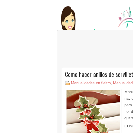
Como hacer anillos de serville
Manualidades en fieltro
,
Manualidad
Manu
navi
para 
flor 
gusta
COM