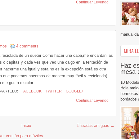
Continuar Leyendo
manualidad
amos
4 comments
MIRA LO
 reciclada de un suéter Como hacer una capa,me encantan las
s o capitas y cada vez que veo una caigo en la tentación de
Haz es
er hacerme una igual y,esta no es la excepción está es otra
mesa 
ta que podemos hacernos de manera muy fácil y reciclando(
10 Modelo
 me gusta reciclar...
Hola amig
PÁRTELO:
FACEBOOK
TWITTER
GOOGLE+
hermosos 
bordados a
Continuar Leyendo
Inicio
Entradas antiguas →
Ver versión para móviles