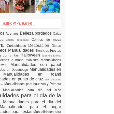
DADES PARA HACER ...
ios
Belleza
bordados
Acertijos
Cajas
Centros de mesa
des
Cartón corrugado
ura
Decoración
Curiosidades
Dietas
eros Manualidades
Fiestas
Ejercicios
Halloween
es con cintas
Jabones tutorial
 hechos a mano
Manualidades
Manicura
Manualidades con papel
hower
Manualidades en
ades en Decoupage
ro
Manualidades en foami
dades en punto de cruz
Manualidades
Manualidades para bautizos y Primera
uevo
ón
Manualidades para día del niño
idades para el dia de la
e
Manualidades para el dia del
Manualidades para el hogar
dades para fiestas
Manualidades para