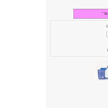
" S
E