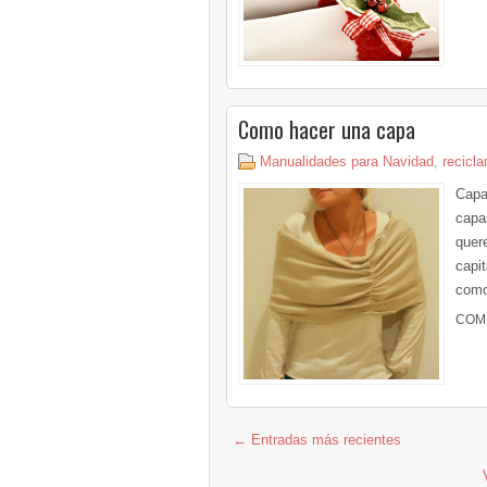
Como hacer una capa
Manualidades para Navidad
,
recicl
Capa
capa
quer
capi
como
COM
← Entradas más recientes