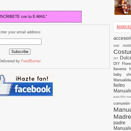
USCRIBETE con tu E-MAIL"
MANUALI
nter your email address:
accesor
con mol
Cost
Dulc
DIY
Delivered by
FeedBurner
DIY
Flor
llaveros
baby s
Manualid
fielt
Manuali
para Año n
comuni
Manual
Madr
padre
Manuali