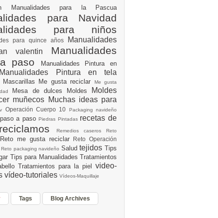
ión
Manualidades para la Pascua
lidades para Navidad
alidades para niños
Manualidades
ades para quince años
Manualidades
an valentin
 a paso
Manualidades Pintura en
Manualidades Pintura en tela
e
Mascarillas
Me gusta reciclar
Me gusta
Moldes
Mesa de dulces
Moldes
vidad
acer muñecos
Muchas ideas para
Operación Cuerpo 10
av
Packaging navideño
recetas de
 paso a paso
Piedras Pintadas
reciclamos
Remedios caseros
Reto
Reto me gusta reciclar
Reto Operación
Y
tejidos
Salud
Tips
0
Reto packaging navideño
ogar
Tips para Manualidades
Tratamientos
video-
abello
Tratamientos para la piel
es
vídeo-tutoriales
Vídeos-Maquillaje
r
Tags
Blog Archives