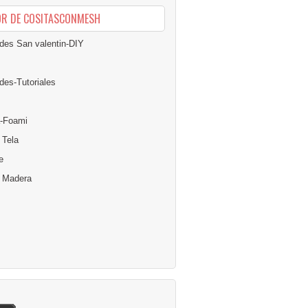
OR DE COSITASCONMESH
des San valentin-DIY
des-Tutoriales
-Foami
 Tela
e
n Madera