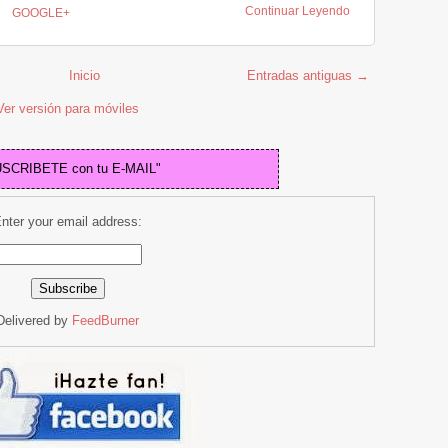
Continuar Leyendo
GOOGLE+
Inicio
Entradas antiguas →
Ver versión para móviles
USCRIBETE con tu E-MAIL"
nter your email address:
Delivered by
FeedBurner