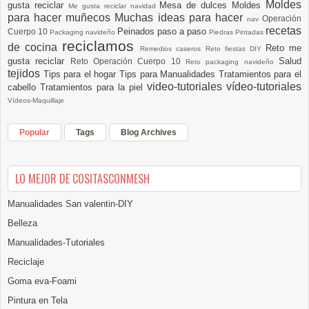
Moldes
gusta reciclar
Mesa de dulces
Moldes
Me gusta reciclar navidad
para hacer muñecos
Muchas ideas para hacer
Operación
nav
recetas
Peinados paso a paso
Cuerpo 10
Packaging navideño
Piedras Pintadas
reciclamos
de cocina
Reto me
Remedios caseros
Reto fiestas DIY
gusta reciclar
Salud
Reto Operación Cuerpo 10
Reto packaging navideño
tejidos
Tips para el hogar
Tips para Manualidades
Tratamientos para el
video-tutoriales
vídeo-tutoriales
cabello
Tratamientos para la piel
Vídeos-Maquillaje
Popular
Tags
Blog Archives
LO MEJOR DE COSITASCONMESH
Manualidades San valentin-DIY
Belleza
Manualidades-Tutoriales
Reciclaje
Goma eva-Foami
Pintura en Tela