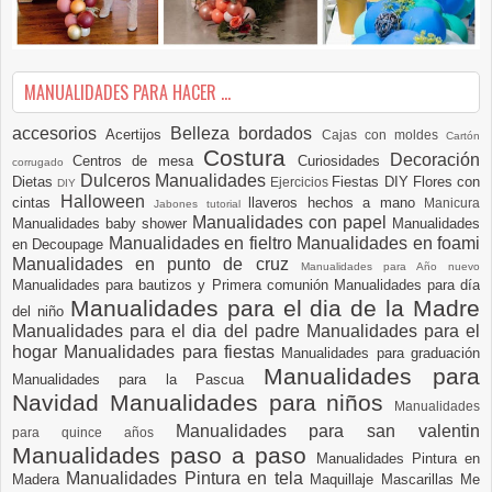
MANUALIDADES PARA HACER ...
accesorios
Belleza
bordados
Acertijos
Cajas con moldes
Cartón
Costura
Decoración
Centros de mesa
Curiosidades
corrugado
Dulceros Manualidades
Dietas
Fiestas DIY
Flores con
Ejercicios
DIY
Halloween
cintas
llaveros hechos a mano
Manicura
Jabones tutorial
Manualidades con papel
Manualidades baby shower
Manualidades
Manualidades en fieltro
Manualidades en foami
en Decoupage
Manualidades en punto de cruz
Manualidades para Año nuevo
Manualidades para bautizos y Primera comunión
Manualidades para día
Manualidades para el dia de la Madre
del niño
Manualidades para el dia del padre
Manualidades para el
hogar
Manualidades para fiestas
Manualidades para graduación
Manualidades para
Manualidades para la Pascua
Navidad
Manualidades para niños
Manualidades
Manualidades para san valentin
para quince años
Manualidades paso a paso
Manualidades Pintura en
Manualidades Pintura en tela
Madera
Maquillaje
Mascarillas
Me