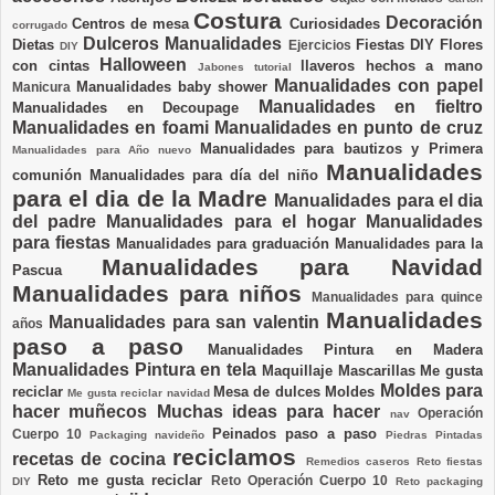
Costura
Decoración
Centros de mesa
Curiosidades
corrugado
Dulceros Manualidades
Dietas
Fiestas DIY
Flores
Ejercicios
DIY
Halloween
con cintas
llaveros hechos a mano
Jabones tutorial
Manualidades con papel
Manualidades baby shower
Manicura
Manualidades en fieltro
Manualidades en Decoupage
Manualidades en foami
Manualidades en punto de cruz
Manualidades para bautizos y Primera
Manualidades para Año nuevo
Manualidades
comunión
Manualidades para día del niño
para el dia de la Madre
Manualidades para el dia
del padre
Manualidades para el hogar
Manualidades
para fiestas
Manualidades para graduación
Manualidades para la
Manualidades para Navidad
Pascua
Manualidades para niños
Manualidades para quince
Manualidades
Manualidades para san valentin
años
paso a paso
Manualidades Pintura en Madera
Manualidades Pintura en tela
Maquillaje
Mascarillas
Me gusta
Moldes para
reciclar
Mesa de dulces
Moldes
Me gusta reciclar navidad
hacer muñecos
Muchas ideas para hacer
Operación
nav
Peinados paso a paso
Cuerpo 10
Packaging navideño
Piedras Pintadas
reciclamos
recetas de cocina
Remedios caseros
Reto fiestas
Reto me gusta reciclar
Reto Operación Cuerpo 10
DIY
Reto packaging