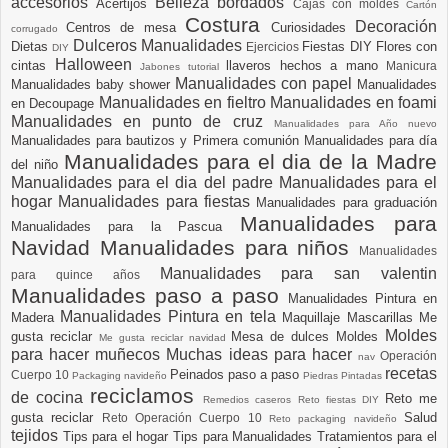
accesorios
Belleza
bordados
Acertijos
Cajas con moldes
Cartón
Costura
Decoración
Centros de mesa
Curiosidades
corrugado
Dulceros Manualidades
Dietas
Fiestas DIY
Flores con
Ejercicios
DIY
Halloween
cintas
llaveros hechos a mano
Manicura
Jabones tutorial
Manualidades con papel
Manualidades baby shower
Manualidades
Manualidades en fieltro
Manualidades en foami
en Decoupage
Manualidades en punto de cruz
Manualidades para Año nuevo
Manualidades para bautizos y Primera comunión
Manualidades para día
Manualidades para el dia de la Madre
del niño
Manualidades para el dia del padre
Manualidades para el
hogar
Manualidades para fiestas
Manualidades para graduación
Manualidades para
Manualidades para la Pascua
Navidad
Manualidades para niños
Manualidades
Manualidades para san valentin
para quince años
Manualidades paso a paso
Manualidades Pintura en
Manualidades Pintura en tela
Madera
Maquillaje
Mascarillas
Me
Moldes
gusta reciclar
Mesa de dulces
Moldes
Me gusta reciclar navidad
para hacer muñecos
Muchas ideas para hacer
Operación
nav
recetas
Peinados paso a paso
Cuerpo 10
Packaging navideño
Piedras Pintadas
reciclamos
de cocina
Reto me
Remedios caseros
Reto fiestas DIY
gusta reciclar
Salud
Reto Operación Cuerpo 10
Reto packaging navideño
tejidos
Tips para el hogar
Tips para Manualidades
Tratamientos para el