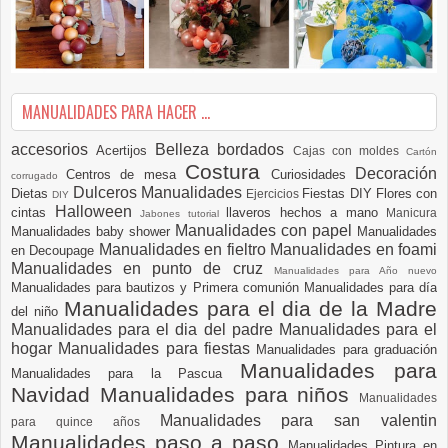
MANUALIDADES PARA HACER ...
accesorios
Belleza
bordados
Acertijos
Cajas con moldes
Cartón
Costura
Decoración
Centros de mesa
Curiosidades
corrugado
Dulceros Manualidades
Dietas
Fiestas DIY
Flores con
Ejercicios
DIY
Halloween
cintas
llaveros hechos a mano
Manicura
Jabones tutorial
Manualidades con papel
Manualidades baby shower
Manualidades
Manualidades en fieltro
Manualidades en foami
en Decoupage
Manualidades en punto de cruz
Manualidades para Año nuevo
Manualidades para bautizos y Primera comunión
Manualidades para día
Manualidades para el dia de la Madre
del niño
Manualidades para el dia del padre
Manualidades para el
hogar
Manualidades para fiestas
Manualidades para graduación
Manualidades para
Manualidades para la Pascua
Navidad
Manualidades para niños
Manualidades
Manualidades para san valentin
para quince años
Manualidades paso a paso
Manualidades Pintura en