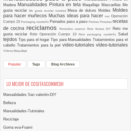
Manualidades Pintura en tela
Madera
Maquillaje
Mascarillas
Me
Moldes
gusta reciclar
Mesa de dulces
Moldes
Me gusta reciclar navidad
para hacer muñecos
Muchas ideas para hacer
Operación
nav
recetas
Peinados paso a paso
Cuerpo 10
Packaging navideño
Piedras Pintadas
reciclamos
de cocina
Reto me
Remedios caseros
Reto fiestas DIY
gusta reciclar
Salud
Reto Operación Cuerpo 10
Reto packaging navideño
tejidos
Tips para el hogar
Tips para Manualidades
Tratamientos para el
video-tutoriales
vídeo-tutoriales
cabello
Tratamientos para la piel
Vídeos-Maquillaje
Popular
Tags
Blog Archives
LO MEJOR DE COSITASCONMESH
Manualidades San valentin-DIY
Belleza
Manualidades-Tutoriales
Reciclaje
Goma eva-Foami