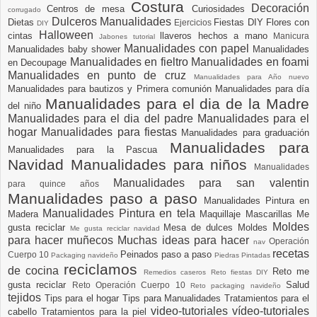
Costura
Decoración
Centros de mesa
Curiosidades
corrugado
Dulceros Manualidades
Dietas
Fiestas DIY
Flores con
Ejercicios
DIY
Halloween
cintas
llaveros hechos a mano
Manicura
Jabones tutorial
Manualidades con papel
Manualidades baby shower
Manualidades
Manualidades en fieltro
Manualidades en foami
en Decoupage
Manualidades en punto de cruz
Manualidades para Año nuevo
Manualidades para bautizos y Primera comunión
Manualidades para día
Manualidades para el dia de la Madre
del niño
Manualidades para el dia del padre
Manualidades para el
hogar
Manualidades para fiestas
Manualidades para graduación
Manualidades para
Manualidades para la Pascua
Navidad
Manualidades para niños
Manualidades
Manualidades para san valentin
para quince años
Manualidades paso a paso
Manualidades Pintura en
Manualidades Pintura en tela
Madera
Maquillaje
Mascarillas
Me
Moldes
gusta reciclar
Mesa de dulces
Moldes
Me gusta reciclar navidad
para hacer muñecos
Muchas ideas para hacer
Operación
nav
recetas
Peinados paso a paso
Cuerpo 10
Packaging navideño
Piedras Pintadas
reciclamos
de cocina
Reto me
Remedios caseros
Reto fiestas DIY
gusta reciclar
Salud
Reto Operación Cuerpo 10
Reto packaging navideño
tejidos
Tips para el hogar
Tips para Manualidades
Tratamientos para el
video-tutoriales
vídeo-tutoriales
cabello
Tratamientos para la piel