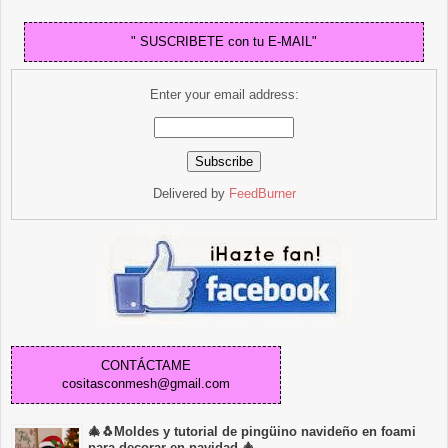
" SUSCRIBETE con tu E-MAIL"
Enter your email address:
Delivered by
FeedBurner
CONTÁCTAME
cositasconmesh@gmail.com
🎄🐧Moldes y tutorial de pingüino navideño en foami
para decorar en navidad 🎄