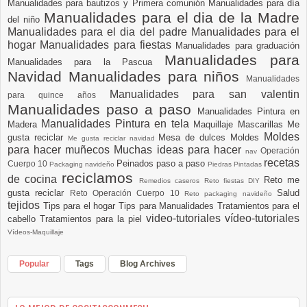
Manualidades para bautizos y Primera comunión
Manualidades para día
Manualidades para el dia de la Madre
del niño
Manualidades para el dia del padre
Manualidades para el
hogar
Manualidades para fiestas
Manualidades para graduación
Manualidades para
Manualidades para la Pascua
Navidad
Manualidades para niños
Manualidades
Manualidades para san valentin
para quince años
Manualidades paso a paso
Manualidades Pintura en
Manualidades Pintura en tela
Madera
Maquillaje
Mascarillas
Me
Moldes
gusta reciclar
Mesa de dulces
Moldes
Me gusta reciclar navidad
para hacer muñecos
Muchas ideas para hacer
Operación
nav
recetas
Peinados paso a paso
Cuerpo 10
Packaging navideño
Piedras Pintadas
reciclamos
de cocina
Reto me
Remedios caseros
Reto fiestas DIY
gusta reciclar
Salud
Reto Operación Cuerpo 10
Reto packaging navideño
tejidos
Tips para el hogar
Tips para Manualidades
Tratamientos para el
video-tutoriales
vídeo-tutoriales
cabello
Tratamientos para la piel
Vídeos-Maquillaje
Popular
Tags
Blog Archives