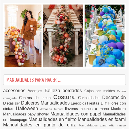
MANUALIDADES PARA HACER ...
accesorios
Belleza
bordados
Acertijos
Cajas con moldes
Cartón
Costura
Decoración
Centros de mesa
Curiosidades
corrugado
Dulceros Manualidades
Dietas
Fiestas DIY
Flores con
Ejercicios
DIY
Halloween
cintas
llaveros hechos a mano
Manicura
Jabones tutorial
Manualidades con papel
Manualidades baby shower
Manualidades
Manualidades en fieltro
Manualidades en foami
en Decoupage
Manualidades en punto de cruz
Manualidades para Año nuevo