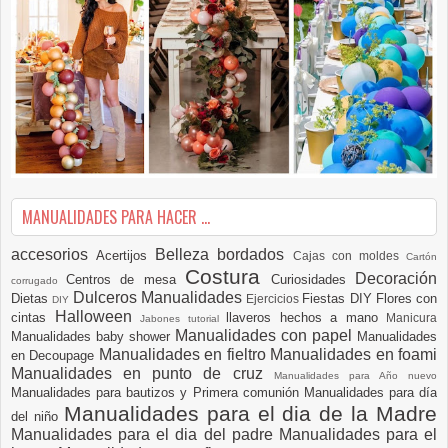
MANUALIDADES PARA HACER ...
accesorios
Belleza
bordados
Acertijos
Cajas con moldes
Cartón
Costura
Decoración
Centros de mesa
Curiosidades
corrugado
Dulceros Manualidades
Dietas
Fiestas DIY
Flores con
Ejercicios
DIY
Halloween
cintas
llaveros hechos a mano
Manicura
Jabones tutorial
Manualidades con papel
Manualidades baby shower
Manualidades
Manualidades en fieltro
Manualidades en foami
en Decoupage
Manualidades en punto de cruz
Manualidades para Año nuevo
Manualidades para bautizos y Primera comunión
Manualidades para día
Manualidades para el dia de la Madre
del niño
Manualidades para el dia del padre
Manualidades para el