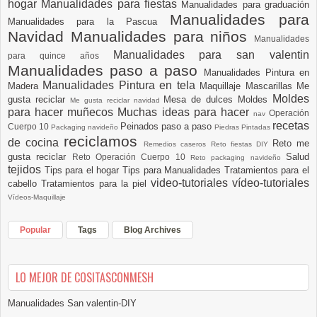
hogar
Manualidades para fiestas
Manualidades para graduación
Manualidades para
Manualidades para la Pascua
Navidad
Manualidades para niños
Manualidades
Manualidades para san valentin
para quince años
Manualidades paso a paso
Manualidades Pintura en
Manualidades Pintura en tela
Madera
Maquillaje
Mascarillas
Me
Moldes
gusta reciclar
Mesa de dulces
Moldes
Me gusta reciclar navidad
para hacer muñecos
Muchas ideas para hacer
Operación
nav
recetas
Peinados paso a paso
Cuerpo 10
Packaging navideño
Piedras Pintadas
reciclamos
de cocina
Reto me
Remedios caseros
Reto fiestas DIY
gusta reciclar
Salud
Reto Operación Cuerpo 10
Reto packaging navideño
tejidos
Tips para el hogar
Tips para Manualidades
Tratamientos para el
video-tutoriales
vídeo-tutoriales
cabello
Tratamientos para la piel
Vídeos-Maquillaje
Popular
Tags
Blog Archives
LO MEJOR DE COSITASCONMESH
Manualidades San valentin-DIY