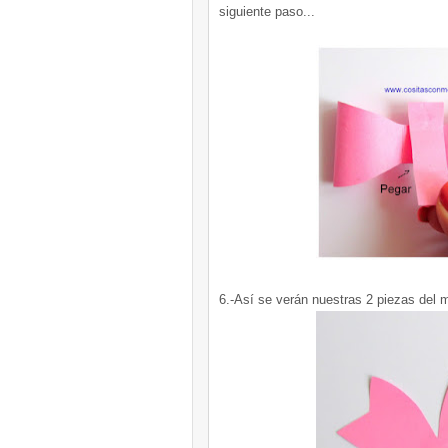
siguiente paso...
6.-Así se verán nuestras 2 piezas del 