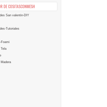
OR DE COSITASCONMESH
des San valentin-DIY
des-Tutoriales
-Foami
 Tela
e
n Madera