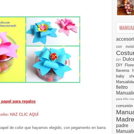
MANUALI
accesor
con mol
Cost
Dulc
DIY
DIY
Flor
llaveros
baby s
Manualid
fielt
Manuali
para Año n
papel para regalos
comuni
Manual
moño: HAZ CLIC AQUÍ
Madr
padre
 papel de color que hayamos elegido, con pegamento en barra
Manuali