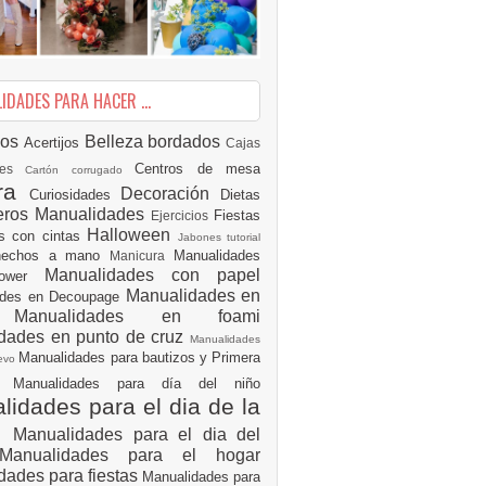
DADES PARA HACER ...
ios
Belleza
bordados
Acertijos
Cajas
Centros de mesa
des
Cartón corrugado
ura
Decoración
Curiosidades
Dietas
eros Manualidades
Fiestas
Ejercicios
Halloween
es con cintas
Jabones tutorial
 hechos a mano
Manualidades
Manicura
Manualidades con papel
hower
Manualidades en
ades en Decoupage
ro
Manualidades en foami
dades en punto de cruz
Manualidades
Manualidades para bautizos y Primera
uevo
ón
Manualidades para día del niño
idades para el dia de la
e
Manualidades para el dia del
Manualidades para el hogar
dades para fiestas
Manualidades para