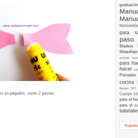
graduac
Manua
Manu
Manualid
para s
paso
Madera
Maquillaj
reciclar na
para h
hacer
n
Peinados
cocina
fiestas DI
es ya pegados, serán 2 piezas,
Cuerpo 1
para el h
para el c
tutorial
Popula