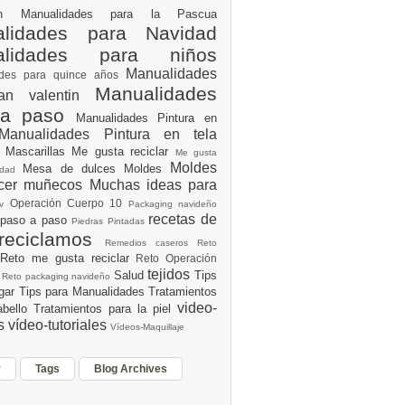
ión
Manualidades para la Pascua
lidades para Navidad
alidades para niños
Manualidades
ades para quince años
Manualidades
an valentin
 a paso
Manualidades Pintura en
Manualidades Pintura en tela
e
Mascarillas
Me gusta reciclar
Me gusta
Moldes
Mesa de dulces
Moldes
vidad
acer muñecos
Muchas ideas para
Operación Cuerpo 10
av
Packaging navideño
recetas de
 paso a paso
Piedras Pintadas
reciclamos
Remedios caseros
Reto
Reto me gusta reciclar
Reto Operación
Y
tejidos
Salud
Tips
0
Reto packaging navideño
ogar
Tips para Manualidades
Tratamientos
video-
abello
Tratamientos para la piel
es
vídeo-tutoriales
Vídeos-Maquillaje
r
Tags
Blog Archives