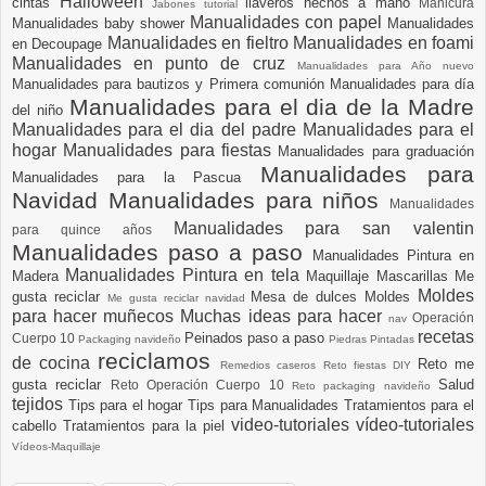
Halloween
cintas
llaveros hechos a mano
Manicura
Jabones tutorial
Manualidades con papel
Manualidades baby shower
Manualidades
Manualidades en fieltro
Manualidades en foami
en Decoupage
Manualidades en punto de cruz
Manualidades para Año nuevo
Manualidades para bautizos y Primera comunión
Manualidades para día
Manualidades para el dia de la Madre
del niño
Manualidades para el dia del padre
Manualidades para el
hogar
Manualidades para fiestas
Manualidades para graduación
Manualidades para
Manualidades para la Pascua
Navidad
Manualidades para niños
Manualidades
Manualidades para san valentin
para quince años
Manualidades paso a paso
Manualidades Pintura en
Manualidades Pintura en tela
Madera
Maquillaje
Mascarillas
Me
Moldes
gusta reciclar
Mesa de dulces
Moldes
Me gusta reciclar navidad
para hacer muñecos
Muchas ideas para hacer
Operación
nav
recetas
Peinados paso a paso
Cuerpo 10
Packaging navideño
Piedras Pintadas
reciclamos
de cocina
Reto me
Remedios caseros
Reto fiestas DIY
gusta reciclar
Salud
Reto Operación Cuerpo 10
Reto packaging navideño
tejidos
Tips para el hogar
Tips para Manualidades
Tratamientos para el
video-tutoriales
vídeo-tutoriales
cabello
Tratamientos para la piel
Vídeos-Maquillaje