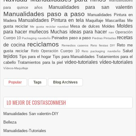
Manualidades
Manualidades para san valentin
para quince años
Manualidades paso a paso
Manualidades Pintura en
Manualidades Pintura en tela
Madera
Maquillaje
Mascarillas
Me
Moldes
gusta reciclar
Mesa de dulces
Moldes
Me gusta reciclar navidad
para hacer muñecos
Muchas ideas para hacer
Operación
nav
recetas
Peinados paso a paso
Cuerpo 10
Packaging navideño
Piedras Pintadas
reciclamos
de cocina
Reto me
Remedios caseros
Reto fiestas DIY
gusta reciclar
Salud
Reto Operación Cuerpo 10
Reto packaging navideño
tejidos
Tips para el hogar
Tips para Manualidades
Tratamientos para el
video-tutoriales
vídeo-tutoriales
cabello
Tratamientos para la piel
Vídeos-Maquillaje
Popular
Tags
Blog Archives
LO MEJOR DE COSITASCONMESH
Manualidades San valentin-DIY
Belleza
Manualidades-Tutoriales