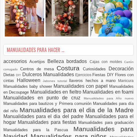
MANUALIDADES PARA HACER ...
accesorios
Belleza
bordados
Acertijos
Cajas con moldes
Cartón
Costura
Decoración
Centros de mesa
Curiosidades
corrugado
Dulceros Manualidades
Dietas
Fiestas DIY
Flores con
Ejercicios
DIY
Halloween
cintas
llaveros hechos a mano
Manicura
Jabones tutorial
Manualidades con papel
Manualidades baby shower
Manualidades
Manualidades en fieltro
Manualidades en foami
en Decoupage
Manualidades en punto de cruz
Manualidades para Año nuevo
Manualidades para bautizos y Primera comunión
Manualidades para día
Manualidades para el dia de la Madre
del niño
Manualidades para el dia del padre
Manualidades para el
hogar
Manualidades para fiestas
Manualidades para graduación
Manualidades para
Manualidades para la Pascua
Navidad
Manualidades para niños