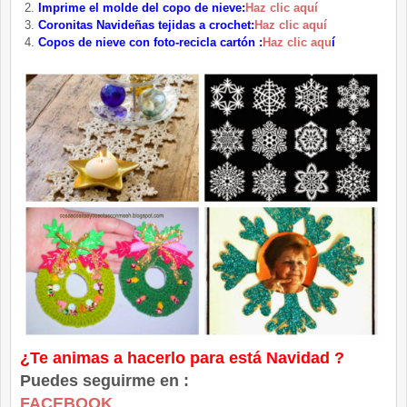
Imprime el molde del copo de nieve:
Haz clic aquí
Coronitas Navideñas tejidas a crochet:
Haz clic aquí
Copos de nieve con foto-recicla cartón :
Haz clic aqu
í
¿Te animas a hacerlo para está Navidad ?
Puedes seguirme en :
FACEBOOK