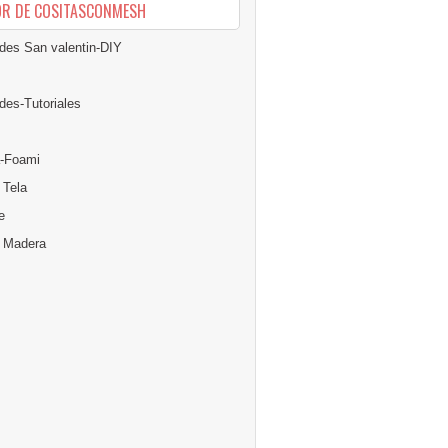
OR DE COSITASCONMESH
des San valentin-DIY
des-Tutoriales
-Foami
 Tela
e
n Madera