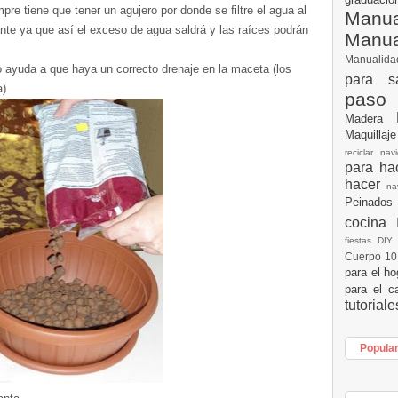
re tiene que tener un agujero por donde se filtre el agua al
Manua
nte ya que así el exceso de agua saldrá y las raíces podrán
Manu
Manualid
 ayuda a que haya un correcto drenaje en la maceta (los
para s
a)
paso
Madera
Maquillaj
reciclar na
para h
hacer
n
Peinados
cocina
fiestas DI
Cuerpo 1
para el h
para el c
tutorial
Popula