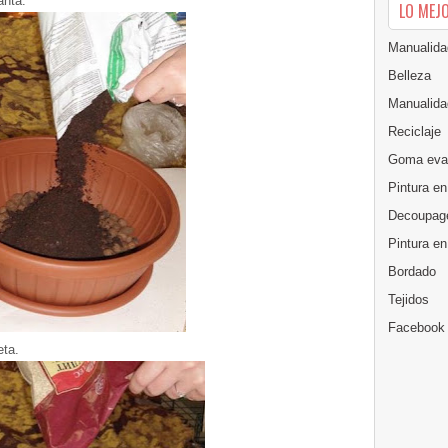
anta.
LO MEJ
Manualida
Belleza
Manualida
Reciclaje
Goma eva
Pintura en
Decoupag
Pintura e
Bordado
Tejidos
Facebook
eta.