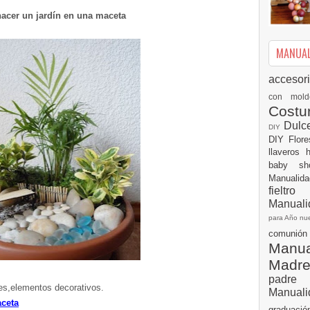
acer un jardín en una maceta
MANUALI
accesor
con mol
Cost
Dulc
DIY
DIY
Flor
llaveros
baby s
Manualid
fielt
Manuali
para Año n
comuni
Manual
Madr
padre
ntes,elementos decorativos.
Manuali
aceta
graduac