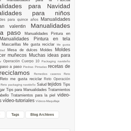
lidades para Navidad
alidades para niños
Manualidades
ades para quince años
Manualidades
an valentin
 a paso
Manualidades Pintura en
Manualidades Pintura en tela
e
Mascarillas
Me gusta reciclar
Me gusta
Moldes
Mesa de dulces
Moldes
vidad
acer muñecos
Muchas ideas para
Operación Cuerpo 10
av
Packaging navideño
recetas de
 paso a paso
Piedras Pintadas
reciclamos
Remedios caseros
Reto
Reto me gusta reciclar
Reto Operación
Y
tejidos
Salud
Tips
0
Reto packaging navideño
ogar
Tips para Manualidades
Tratamientos
video-
abello
Tratamientos para la piel
es
vídeo-tutoriales
Vídeos-Maquillaje
r
Tags
Blog Archives