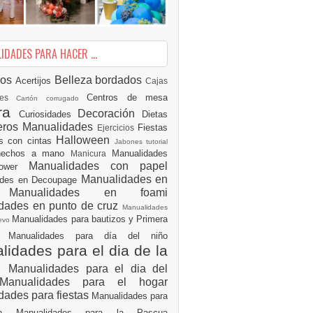
DADES PARA HACER ...
ios
Belleza
bordados
Acertijos
Cajas
Centros de mesa
des
Cartón corrugado
ura
Decoración
Curiosidades
Dietas
eros Manualidades
Fiestas
Ejercicios
Halloween
es con cintas
Jabones tutorial
 hechos a mano
Manualidades
Manicura
Manualidades con papel
hower
Manualidades en
ades en Decoupage
ro
Manualidades en foami
dades en punto de cruz
Manualidades
Manualidades para bautizos y Primera
uevo
ón
Manualidades para día del niño
idades para el dia de la
e
Manualidades para el dia del
Manualidades para el hogar
dades para fiestas
Manualidades para
ión
Manualidades para la Pascua