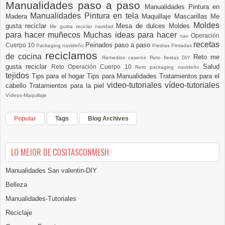
Manualidades paso a paso
Manualidades Pintura en
Manualidades Pintura en tela
Madera
Maquillaje
Mascarillas
Me
Moldes
gusta reciclar
Mesa de dulces
Moldes
Me gusta reciclar navidad
para hacer muñecos
Muchas ideas para hacer
Operación
nav
recetas
Peinados paso a paso
Cuerpo 10
Packaging navideño
Piedras Pintadas
reciclamos
de cocina
Reto me
Remedios caseros
Reto fiestas DIY
gusta reciclar
Salud
Reto Operación Cuerpo 10
Reto packaging navideño
tejidos
Tips para el hogar
Tips para Manualidades
Tratamientos para el
video-tutoriales
vídeo-tutoriales
cabello
Tratamientos para la piel
Vídeos-Maquillaje
Popular
Tags
Blog Archives
LO MEJOR DE COSITASCONMESH
Manualidades San valentin-DIY
Belleza
Manualidades-Tutoriales
Reciclaje