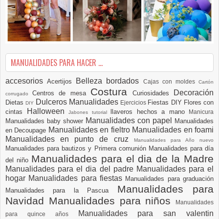
MANUALIDADES PARA HACER ...
accesorios
Belleza
bordados
Acertijos
Cajas con moldes
Cartón
Costura
Decoración
Centros de mesa
Curiosidades
corrugado
Dulceros Manualidades
Dietas
Fiestas DIY
Flores con
Ejercicios
DIY
Halloween
cintas
llaveros hechos a mano
Manicura
Jabones tutorial
Manualidades con papel
Manualidades baby shower
Manualidades
Manualidades en fieltro
Manualidades en foami
en Decoupage
Manualidades en punto de cruz
Manualidades para Año nuevo
Manualidades para bautizos y Primera comunión
Manualidades para día
Manualidades para el dia de la Madre
del niño
Manualidades para el dia del padre
Manualidades para el
hogar
Manualidades para fiestas
Manualidades para graduación
Manualidades para
Manualidades para la Pascua
Navidad
Manualidades para niños
Manualidades
Manualidades para san valentin
para quince años