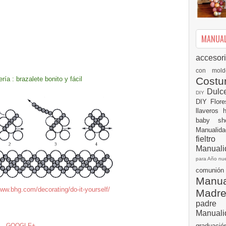
MANUALI
accesor
con mol
Cost
ería : brazalete bonito y fácil
Dulc
DIY
DIY
Flor
llaveros
baby s
Manualid
fielt
Manuali
para Año n
comuni
Manual
www.bhg.com/decorating/do-it-yourself/
Madr
padre
Manuali
graduac
GOOGLE+