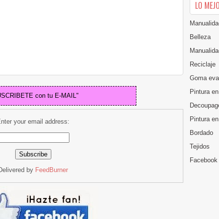
LO MEJ
Manualida
Belleza
Manualida
Reciclaje
Goma eva
Pintura en
USCRIBETE con tu E-MAIL"
Decoupag
Pintura e
nter your email address:
Bordado
Tejidos
Facebook
Delivered by
FeedBurner