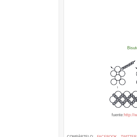
Bisut
fuente:
http://
COMPÁRTELO:
FACEBOOK
TWITTER