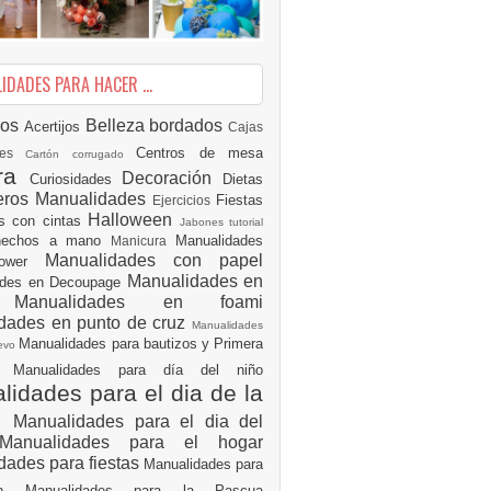
DADES PARA HACER ...
ios
Belleza
bordados
Acertijos
Cajas
Centros de mesa
des
Cartón corrugado
ura
Decoración
Curiosidades
Dietas
eros Manualidades
Fiestas
Ejercicios
Halloween
es con cintas
Jabones tutorial
 hechos a mano
Manualidades
Manicura
Manualidades con papel
hower
Manualidades en
ades en Decoupage
ro
Manualidades en foami
dades en punto de cruz
Manualidades
Manualidades para bautizos y Primera
uevo
ón
Manualidades para día del niño
idades para el dia de la
e
Manualidades para el dia del
Manualidades para el hogar
dades para fiestas
Manualidades para
ión
Manualidades para la Pascua