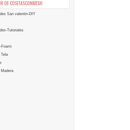
OR DE COSITASCONMESH
des San valentin-DIY
des-Tutoriales
-Foami
 Tela
e
n Madera