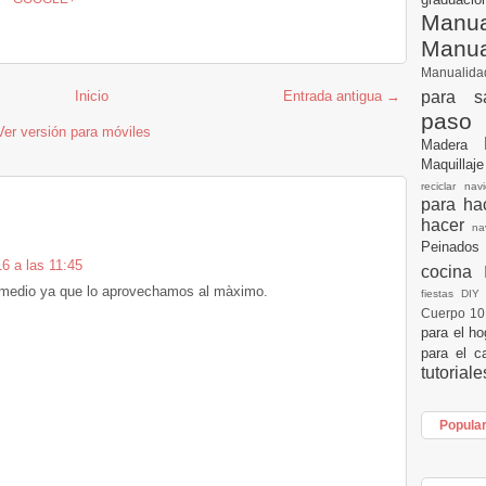
Manua
Manu
Manualid
para s
Inicio
Entrada antigua →
paso
Ver versión para móviles
Madera
Maquillaj
reciclar na
para h
hacer
n
Peinados
6 a las 11:45
cocina
 medio ya que lo aprovechamos al màximo.
fiestas DI
Cuerpo 1
para el h
para el c
tutorial
Popula