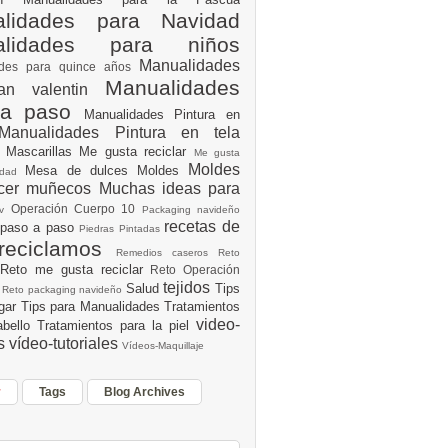
lidades para Navidad
alidades para niños
Manualidades
ades para quince años
Manualidades
an valentin
 a paso
Manualidades Pintura en
Manualidades Pintura en tela
e
Mascarillas
Me gusta reciclar
Me gusta
Moldes
Mesa de dulces
Moldes
vidad
acer muñecos
Muchas ideas para
Operación Cuerpo 10
av
Packaging navideño
recetas de
 paso a paso
Piedras Pintadas
reciclamos
Remedios caseros
Reto
Reto me gusta reciclar
Reto Operación
Y
tejidos
Salud
Tips
0
Reto packaging navideño
ogar
Tips para Manualidades
Tratamientos
video-
abello
Tratamientos para la piel
es
vídeo-tutoriales
Vídeos-Maquillaje
r
Tags
Blog Archives