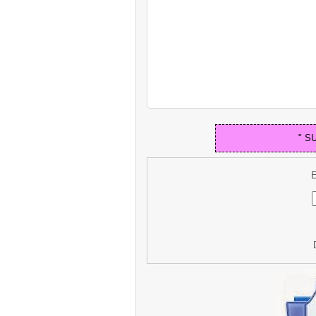
" S
E