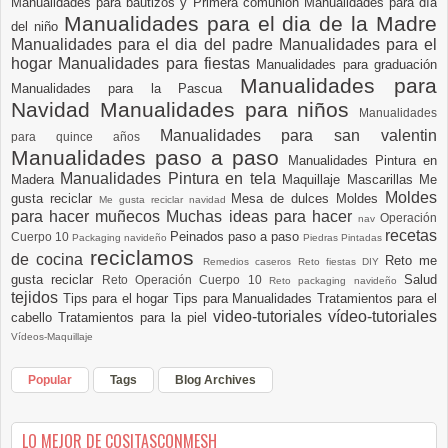
Manualidades para bautizos y Primera comunión
Manualidades para día
Manualidades para el dia de la Madre
del niño
Manualidades para el dia del padre
Manualidades para el
hogar
Manualidades para fiestas
Manualidades para graduación
Manualidades para
Manualidades para la Pascua
Navidad
Manualidades para niños
Manualidades
Manualidades para san valentin
para quince años
Manualidades paso a paso
Manualidades Pintura en
Manualidades Pintura en tela
Madera
Maquillaje
Mascarillas
Me
Moldes
gusta reciclar
Mesa de dulces
Moldes
Me gusta reciclar navidad
para hacer muñecos
Muchas ideas para hacer
Operación
nav
recetas
Peinados paso a paso
Cuerpo 10
Packaging navideño
Piedras Pintadas
reciclamos
de cocina
Reto me
Remedios caseros
Reto fiestas DIY
gusta reciclar
Salud
Reto Operación Cuerpo 10
Reto packaging navideño
tejidos
Tips para el hogar
Tips para Manualidades
Tratamientos para el
video-tutoriales
vídeo-tutoriales
cabello
Tratamientos para la piel
Vídeos-Maquillaje
Popular
Tags
Blog Archives
LO MEJOR DE COSITASCONMESH