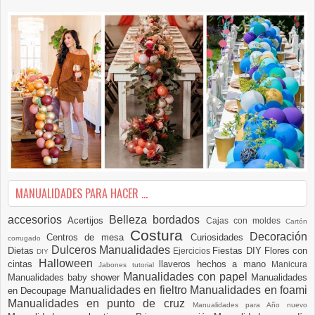
MANUALIDADES PARA HACER ...
accesorios
Belleza
bordados
Acertijos
Cajas con moldes
Cartón
Costura
Decoración
Centros de mesa
Curiosidades
corrugado
Dulceros Manualidades
Dietas
Fiestas DIY
Flores con
Ejercicios
DIY
Halloween
cintas
llaveros hechos a mano
Manicura
Jabones tutorial
Manualidades con papel
Manualidades baby shower
Manualidades
Manualidades en fieltro
Manualidades en foami
en Decoupage
Manualidades en punto de cruz
Manualidades para Año nuevo