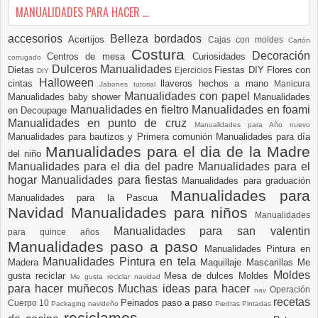
MANUALIDADES PARA HACER ...
accesorios
Belleza
bordados
Acertijos
Cajas con moldes
Cartón
Costura
Decoración
Centros de mesa
Curiosidades
corrugado
Dulceros Manualidades
Dietas
Fiestas DIY
Flores con
Ejercicios
DIY
Halloween
cintas
llaveros hechos a mano
Manicura
Jabones tutorial
Manualidades con papel
Manualidades baby shower
Manualidades
Manualidades en fieltro
Manualidades en foami
en Decoupage
Manualidades en punto de cruz
Manualidades para Año nuevo
Manualidades para bautizos y Primera comunión
Manualidades para día
Manualidades para el dia de la Madre
del niño
Manualidades para el dia del padre
Manualidades para el
hogar
Manualidades para fiestas
Manualidades para graduación
Manualidades para
Manualidades para la Pascua
Navidad
Manualidades para niños
Manualidades
Manualidades para san valentin
para quince años
Manualidades paso a paso
Manualidades Pintura en
Manualidades Pintura en tela
Madera
Maquillaje
Mascarillas
Me
Moldes
gusta reciclar
Mesa de dulces
Moldes
Me gusta reciclar navidad
para hacer muñecos
Muchas ideas para hacer
Operación
nav
recetas
Peinados paso a paso
Cuerpo 10
Packaging navideño
Piedras Pintadas
reciclamos