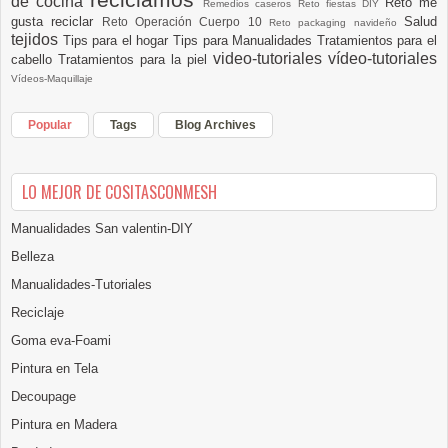
de cocina
Reto me
Remedios caseros
Reto fiestas DIY
gusta reciclar
Salud
Reto Operación Cuerpo 10
Reto packaging navideño
tejidos
Tips para el hogar
Tips para Manualidades
Tratamientos para el
video-tutoriales
vídeo-tutoriales
cabello
Tratamientos para la piel
Vídeos-Maquillaje
Popular
Tags
Blog Archives
LO MEJOR DE COSITASCONMESH
Manualidades San valentin-DIY
Belleza
Manualidades-Tutoriales
Reciclaje
Goma eva-Foami
Pintura en Tela
Decoupage
Pintura en Madera