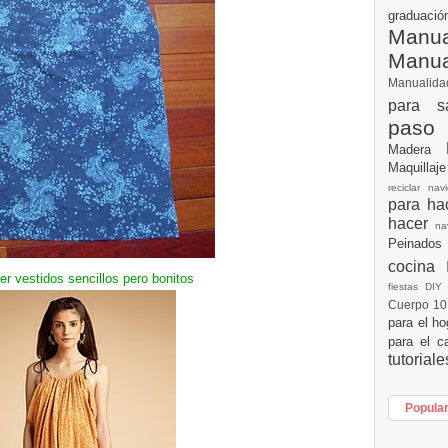
graduac
Manua
Manu
Manualid
para s
paso
Madera
Maquillaj
reciclar na
para h
hacer
n
Peinados
cocina
r vestidos sencillos pero bonitos
fiestas DI
Cuerpo 1
para el h
para el c
tutorial
Popula