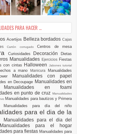
DADES PARA HACER ...
ios
Belleza
bordados
Acertijos
Cajas
Centros de mesa
des
Cartón corrugado
ura
Decoración
Curiosidades
Dietas
eros Manualidades
Fiestas
Ejercicios
Halloween
es con cintas
Jabones tutorial
 hechos a mano
Manualidades
Manicura
Manualidades con papel
hower
Manualidades en
ades en Decoupage
ro
Manualidades en foami
dades en punto de cruz
Manualidades
Manualidades para bautizos y Primera
uevo
ón
Manualidades para día del niño
idades para el dia de la
e
Manualidades para el dia del
Manualidades para el hogar
dades para fiestas
Manualidades para