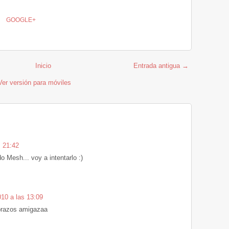
GOOGLE+
Inicio
Entrada antigua →
Ver versión para móviles
s 21:42
do Mesh... voy a intentarlo :)
010 a las 13:09
brazos amigazaa