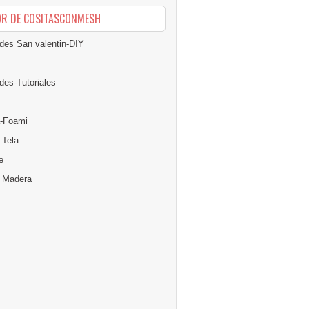
OR DE COSITASCONMESH
des San valentin-DIY
des-Tutoriales
-Foami
 Tela
e
n Madera