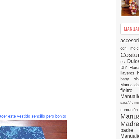
MANUALI
accesor
con mol
Cost
Dulc
DIY
DIY
Flor
llaveros
baby s
Manualid
fielt
Manuali
para Año n
comuni
Manual
cer este vestido sencillo pero bonito
Madr
padre
Manuali