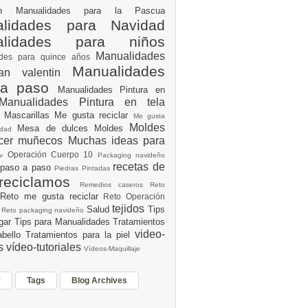
ión
Manualidades para la Pascua
lidades para Navidad
alidades para niños
Manualidades
ades para quince años
Manualidades
an valentin
 a paso
Manualidades Pintura en
Manualidades Pintura en tela
e
Mascarillas
Me gusta reciclar
Me gusta
Moldes
Mesa de dulces
Moldes
vidad
acer muñecos
Muchas ideas para
Operación Cuerpo 10
av
Packaging navideño
recetas de
 paso a paso
Piedras Pintadas
reciclamos
Remedios caseros
Reto
Reto me gusta reciclar
Reto Operación
Y
tejidos
Salud
Tips
0
Reto packaging navideño
ogar
Tips para Manualidades
Tratamientos
video-
abello
Tratamientos para la piel
es
vídeo-tutoriales
Vídeos-Maquillaje
r
Tags
Blog Archives