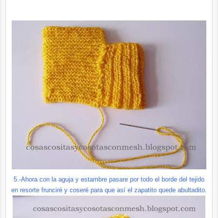
5.-Ahora con la aguja y estambre pasare por todo el borde del tejido
en resorte frunciré y coseré para que así el zapatito quede abultadito.