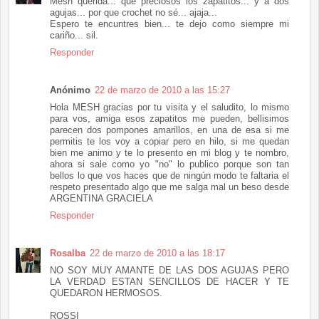
Mesh querida... qué preciosos los zapatitos... y a dos
agujas... por que crochet no sé... ajaja...
Espero te encuntres bien... te dejo como siempre mi
cariño... sil.
Responder
Anónimo
22 de marzo de 2010 a las 15:27
Hola MESH gracias por tu visita y el saludito, lo mismo
para vos, amiga esos zapatitos me pueden, bellisimos
parecen dos pompones amarillos, en una de esa si me
permitis te los voy a copiar pero en hilo, si me quedan
bien me animo y te lo presento en mi blog y te nombro,
ahora si sale como yo "no" lo publico porque son tan
bellos lo que vos haces que de ningún modo te faltaria el
respeto presentado algo que me salga mal un beso desde
ARGENTINA GRACIELA
Responder
Rosalba
22 de marzo de 2010 a las 18:17
NO SOY MUY AMANTE DE LAS DOS AGUJAS PERO
LA VERDAD ESTAN SENCILLOS DE HACER Y TE
QUEDARON HERMOSOS.
ROSSI