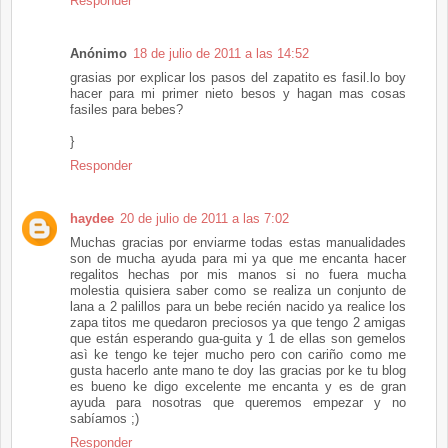
Responder
Anónimo
18 de julio de 2011 a las 14:52
grasias por explicar los pasos del zapatito es fasil.lo boy
hacer para mi primer nieto besos y hagan mas cosas
fasiles para bebes?
}
Responder
haydee
20 de julio de 2011 a las 7:02
Muchas gracias por enviarme todas estas manualidades
son de mucha ayuda para mi ya que me encanta hacer
regalitos hechas por mis manos si no fuera mucha
molestia quisiera saber como se realiza un conjunto de
lana a 2 palillos para un bebe recién nacido ya realice los
zapa titos me quedaron preciosos ya que tengo 2 amigas
que están esperando gua-guita y 1 de ellas son gemelos
asì ke tengo ke tejer mucho pero con cariño como me
gusta hacerlo ante mano te doy las gracias por ke tu blog
es bueno ke digo excelente me encanta y es de gran
ayuda para nosotras que queremos empezar y no
sabíamos ;)
Responder