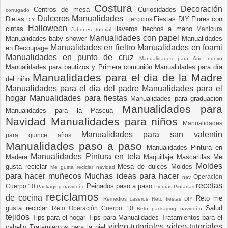
Costura
Decoración
Centros de mesa
Curiosidades
corrugado
Dulceros Manualidades
Dietas
Fiestas DIY
Flores con
Ejercicios
DIY
Halloween
cintas
llaveros hechos a mano
Manicura
Jabones tutorial
Manualidades con papel
Manualidades baby shower
Manualidades
Manualidades en fieltro
Manualidades en foami
en Decoupage
Manualidades en punto de cruz
Manualidades para Año nuevo
Manualidades para bautizos y Primera comunión
Manualidades para día
Manualidades para el dia de la Madre
del niño
Manualidades para el dia del padre
Manualidades para el
hogar
Manualidades para fiestas
Manualidades para graduación
Manualidades para
Manualidades para la Pascua
Navidad
Manualidades para niños
Manualidades
Manualidades para san valentin
para quince años
Manualidades paso a paso
Manualidades Pintura en
Manualidades Pintura en tela
Madera
Maquillaje
Mascarillas
Me
Moldes
gusta reciclar
Mesa de dulces
Moldes
Me gusta reciclar navidad
para hacer muñecos
Muchas ideas para hacer
Operación
nav
recetas
Peinados paso a paso
Cuerpo 10
Packaging navideño
Piedras Pintadas
reciclamos
de cocina
Reto me
Remedios caseros
Reto fiestas DIY
gusta reciclar
Salud
Reto Operación Cuerpo 10
Reto packaging navideño
tejidos
Tips para el hogar
Tips para Manualidades
Tratamientos para el
video-tutoriales
vídeo-tutoriales
cabello
Tratamientos para la piel