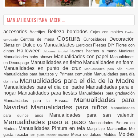
MANUALIDADES PARA HACER ...
accesorios
Belleza
bordados
Acertijos
Cajas con moldes
Cartón
Costura
Decoración
Centros de mesa
Curiosidades
corrugado
Dulceros Manualidades
Dietas
Fiestas DIY
Flores con
Ejercicios
DIY
Halloween
cintas
llaveros hechos a mano
Manicura
Jabones tutorial
Manualidades con papel
Manualidades baby shower
Manualidades
Manualidades en fieltro
Manualidades en foami
en Decoupage
Manualidades en punto de cruz
Manualidades para Año nuevo
Manualidades para bautizos y Primera comunión
Manualidades para día
Manualidades para el dia de la Madre
del niño
Manualidades para el dia del padre
Manualidades para el
hogar
Manualidades para fiestas
Manualidades para graduación
Manualidades para
Manualidades para la Pascua
Navidad
Manualidades para niños
Manualidades
Manualidades para san valentin
para quince años
Manualidades paso a paso
Manualidades Pintura en
Manualidades Pintura en tela
Madera
Maquillaje
Mascarillas
Me
Moldes
gusta reciclar
Mesa de dulces
Moldes
Me gusta reciclar navidad