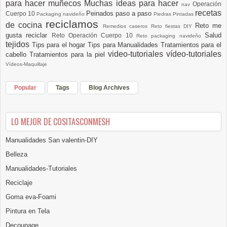
para hacer muñecos
Muchas ideas para hacer
Operación
nav
recetas
Peinados paso a paso
Cuerpo 10
Packaging navideño
Piedras Pintadas
reciclamos
de cocina
Reto me
Remedios caseros
Reto fiestas DIY
gusta reciclar
Salud
Reto Operación Cuerpo 10
Reto packaging navideño
tejidos
Tips para el hogar
Tips para Manualidades
Tratamientos para el
video-tutoriales
vídeo-tutoriales
cabello
Tratamientos para la piel
Vídeos-Maquillaje
Popular
Tags
Blog Archives
LO MEJOR DE COSITASCONMESH
Manualidades San valentin-DIY
Belleza
Manualidades-Tutoriales
Reciclaje
Goma eva-Foami
Pintura en Tela
Decoupage