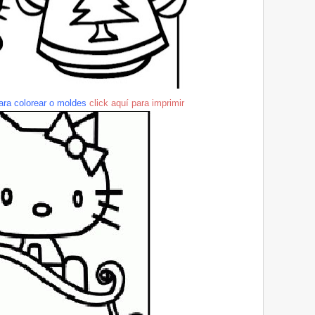
ra colorear o moldes
click
a
quí
para imprimir