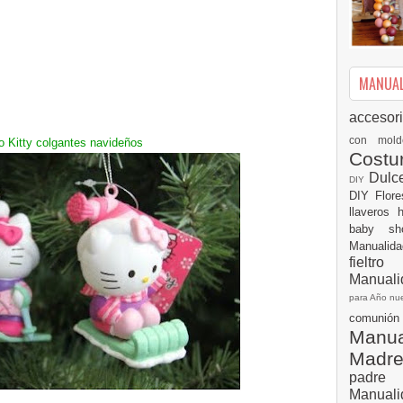
MANUALI
accesor
con mol
o
Kitty
colgantes navideños
Cost
Dulc
DIY
DIY
Flor
llaveros
baby s
Manualid
fielt
Manuali
para Año n
comuni
Manual
Madr
padre
Manuali