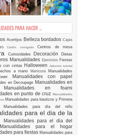
DADES PARA HACER ...
ios
Belleza
bordados
Acertijos
Cajas
Centros de mesa
des
Cartón corrugado
ura
Decoración
Curiosidades
Dietas
eros Manualidades
Fiestas
Ejercicios
Halloween
es con cintas
Jabones tutorial
 hechos a mano
Manualidades
Manicura
Manualidades con papel
hower
Manualidades en
ades en Decoupage
ro
Manualidades en foami
dades en punto de cruz
Manualidades
Manualidades para bautizos y Primera
uevo
ón
Manualidades para día del niño
idades para el dia de la
e
Manualidades para el dia del
Manualidades para el hogar
dades para fiestas
Manualidades para