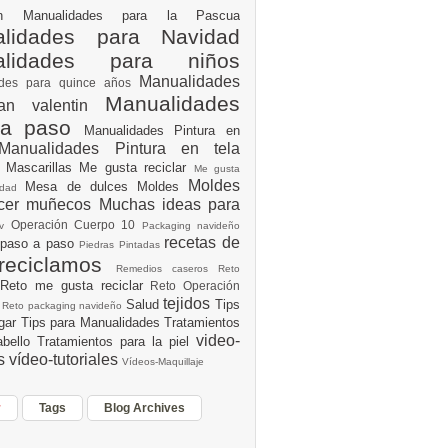
ión
Manualidades para la Pascua
lidades para Navidad
alidades para niños
Manualidades
ades para quince años
Manualidades
an valentin
 a paso
Manualidades Pintura en
Manualidades Pintura en tela
e
Mascarillas
Me gusta reciclar
Me gusta
Moldes
Mesa de dulces
Moldes
vidad
acer muñecos
Muchas ideas para
Operación Cuerpo 10
av
Packaging navideño
recetas de
 paso a paso
Piedras Pintadas
reciclamos
Remedios caseros
Reto
Reto me gusta reciclar
Reto Operación
Y
tejidos
Salud
Tips
0
Reto packaging navideño
ogar
Tips para Manualidades
Tratamientos
video-
abello
Tratamientos para la piel
es
vídeo-tutoriales
Vídeos-Maquillaje
r
Tags
Blog Archives