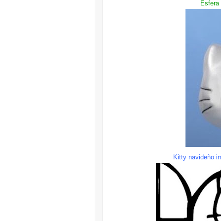
Esfera
Kitty
navideño im