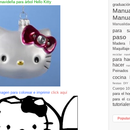
 navideña para árbol
Hello
Kitty
graduac
Manua
Manu
Manualid
para s
paso
Madera
Maquillaj
reciclar na
para h
hacer
n
Peinados
cocina
fiestas DI
Cuerpo 1
agen para colorear e imprimir
click
aquí
para el h
para el c
tutorial
Popula