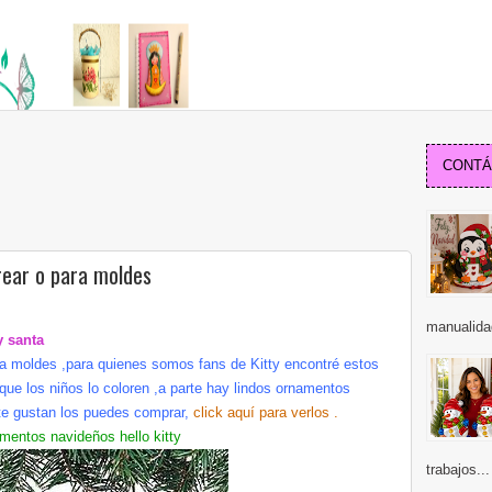
CONTÁC
orear o para moldes
manualida
y santa
ra moldes ,para quienes somos
fans
de
Kitty
encontré
estos
que los niños lo coloren ,a parte hay lindos ornamentos
te gustan los puedes comprar,
click
aquí
para verlos .
mentos navideños
hello
kitty
trabajos...