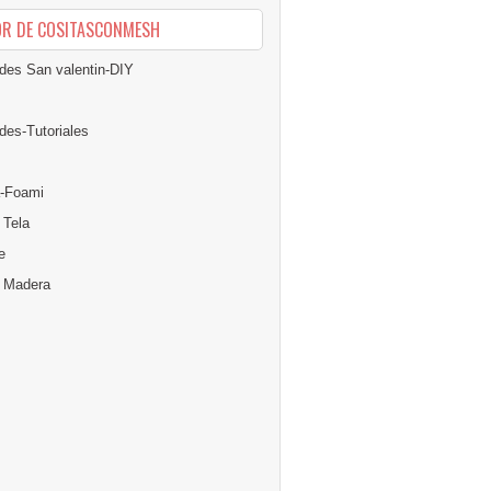
OR DE COSITASCONMESH
des San valentin-DIY
des-Tutoriales
-Foami
 Tela
e
n Madera