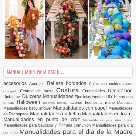
MANUALIDADES PARA HACER ...
accesorios
Belleza
bordados
Acertijos
Cajas con moldes
Cartón
Costura
Decoración
Centros de mesa
Curiosidades
corrugado
Dulceros Manualidades
Dietas
Fiestas DIY
Flores con
Ejercicios
DIY
Halloween
cintas
llaveros hechos a mano
Manicura
Jabones tutorial
Manualidades con papel
Manualidades baby shower
Manualidades
Manualidades en fieltro
Manualidades en foami
en Decoupage
Manualidades en punto de cruz
Manualidades para Año nuevo
Manualidades para bautizos y Primera comunión
Manualidades para día
Manualidades para el dia de la Madre
del niño