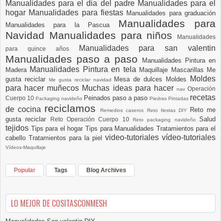
Manualidades para el dia del padre
Manualidades para el
hogar
Manualidades para fiestas
Manualidades para graduación
Manualidades para
Manualidades para la Pascua
Navidad
Manualidades para niños
Manualidades
Manualidades para san valentin
para quince años
Manualidades paso a paso
Manualidades Pintura en
Manualidades Pintura en tela
Madera
Maquillaje
Mascarillas
Me
Moldes
gusta reciclar
Mesa de dulces
Moldes
Me gusta reciclar navidad
para hacer muñecos
Muchas ideas para hacer
Operación
nav
recetas
Peinados paso a paso
Cuerpo 10
Packaging navideño
Piedras Pintadas
reciclamos
de cocina
Reto me
Remedios caseros
Reto fiestas DIY
gusta reciclar
Salud
Reto Operación Cuerpo 10
Reto packaging navideño
tejidos
Tips para el hogar
Tips para Manualidades
Tratamientos para el
video-tutoriales
vídeo-tutoriales
cabello
Tratamientos para la piel
Vídeos-Maquillaje
Popular
Tags
Blog Archives
LO MEJOR DE COSITASCONMESH