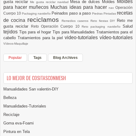
Moldes
gusta reciclar
Mesa de dulces
Moldes
Me gusta reciclar navidad
para hacer muñecos
Muchas ideas para hacer
Operación
nav
recetas
Peinados paso a paso
Cuerpo 10
Packaging navideño
Piedras Pintadas
reciclamos
de cocina
Reto me
Remedios caseros
Reto fiestas DIY
gusta reciclar
Salud
Reto Operación Cuerpo 10
Reto packaging navideño
tejidos
Tips para el hogar
Tips para Manualidades
Tratamientos para el
video-tutoriales
vídeo-tutoriales
cabello
Tratamientos para la piel
Vídeos-Maquillaje
Popular
Tags
Blog Archives
LO MEJOR DE COSITASCONMESH
Manualidades San valentin-DIY
Belleza
Manualidades-Tutoriales
Reciclaje
Goma eva-Foami
Pintura en Tela