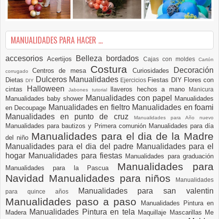
MANUALIDADES PARA HACER ...
accesorios
Belleza
bordados
Acertijos
Cajas con moldes
Cartón
Costura
Decoración
Centros de mesa
Curiosidades
corrugado
Dulceros Manualidades
Dietas
Fiestas DIY
Flores con
Ejercicios
DIY
Halloween
cintas
llaveros hechos a mano
Manicura
Jabones tutorial
Manualidades con papel
Manualidades baby shower
Manualidades
Manualidades en fieltro
Manualidades en foami
en Decoupage
Manualidades en punto de cruz
Manualidades para Año nuevo
Manualidades para bautizos y Primera comunión
Manualidades para día
Manualidades para el dia de la Madre
del niño
Manualidades para el dia del padre
Manualidades para el
hogar
Manualidades para fiestas
Manualidades para graduación
Manualidades para
Manualidades para la Pascua
Navidad
Manualidades para niños
Manualidades
Manualidades para san valentin
para quince años
Manualidades paso a paso
Manualidades Pintura en
Manualidades Pintura en tela
Madera
Maquillaje
Mascarillas
Me