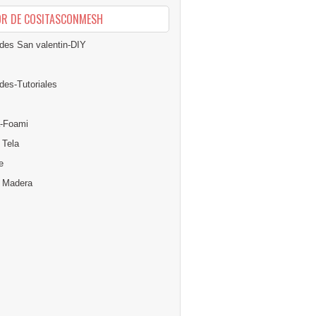
OR DE COSITASCONMESH
des San valentin-DIY
des-Tutoriales
-Foami
 Tela
e
n Madera