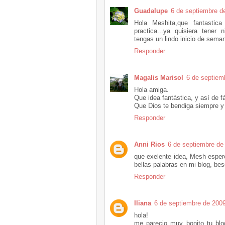
Guadalupe
6 de septiembre d
Hola Meshita,que fantastic
practica...ya quisiera tener 
tengas un lindo inicio de seman
Responder
Magalis Marisol
6 de septiem
Hola amiga.
Que idea fantástica, y así de 
Que Dios te bendiga siempre y
Responder
Anni Rios
6 de septiembre de
que exelente idea, Mesh espero
bellas palabras en mi blog, be
Responder
Iliana
6 de septiembre de 2009
hola!
me parecio muy bonito tu blog