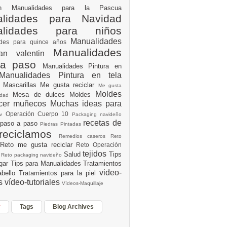
ión
Manualidades para la Pascua
lidades para Navidad
alidades para niños
Manualidades
ades para quince años
Manualidades
an valentin
 a paso
Manualidades Pintura en
Manualidades Pintura en tela
e
Mascarillas
Me gusta reciclar
Me gusta
Moldes
Mesa de dulces
Moldes
vidad
acer muñecos
Muchas ideas para
Operación Cuerpo 10
av
Packaging navideño
recetas de
 paso a paso
Piedras Pintadas
reciclamos
Remedios caseros
Reto
Reto me gusta reciclar
Reto Operación
Y
tejidos
Salud
Tips
0
Reto packaging navideño
ogar
Tips para Manualidades
Tratamientos
video-
abello
Tratamientos para la piel
es
vídeo-tutoriales
Vídeos-Maquillaje
r
Tags
Blog Archives