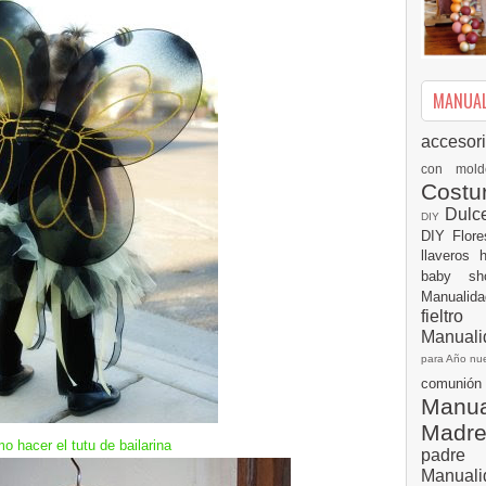
MANUALI
accesor
con mol
Cost
Dulc
DIY
DIY
Flor
llaveros
baby s
Manualid
fielt
Manuali
para Año n
comuni
Manual
Madr
o hacer el tutu de bailarina
padre
Manuali