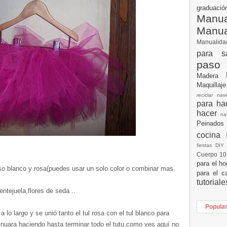
graduac
Manua
Manu
Manualid
para s
paso
Madera
Maquillaj
reciclar na
para h
hacer
n
Peinados
cocina
fiestas DI
Cuerpo 1
para el h
uso blanco y rosa(puedes usar un solo color o combinar mas
para el c
tutorial
entejuela,flores de seda ..
Popula
a lo largo y se unió tanto el tul rosa con el tul blanco para
tinuara haciendo hasta terminar todo el tutu,como ves aquí no