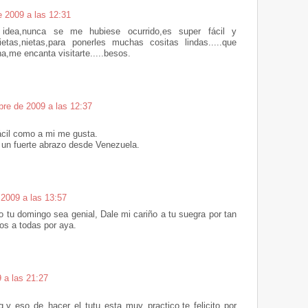
e 2009 a las 12:31
a idea,nunca se me hubiese ocurrido,es super fácil y
nietas,nietas,para ponerles muchas cositas lindas.....que
a,me encanta visitarte.....besos.
bre de 2009 a las 12:37
fácil como a mi me gusta.
 un fuerte abrazo desde Venezuela.
 2009 a las 13:57
 tu domingo sea genial, Dale mi cariño a tu suegra por tan
sos a todas por aya.
 a las 21:27
,y eso de hacer el tutu esta muy practico,te felicito por