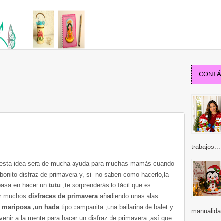
CONTÁC
trabajos...
e esta idea sera de mucha ayuda para muchas mamás cuando
 bonito disfraz de primavera y, si no saben como hacerlo,la
basa en hacer un
tutu
,te sorprenderás lo fácil que es
ar muchos
disfraces de primavera
añadiendo unas alas
a mariposa ,un hada
tipo campanita ,una bailarina de balet y
manualida
nir a la mente para hacer un disfraz de primavera ,así que