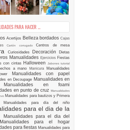
DADES PARA HACER ...
ios
Belleza
bordados
Acertijos
Cajas
Centros de mesa
des
Cartón corrugado
ura
Decoración
Curiosidades
Dietas
eros Manualidades
Fiestas
Ejercicios
Halloween
es con cintas
Jabones tutorial
 hechos a mano
Manualidades
Manicura
Manualidades con papel
hower
Manualidades en
ades en Decoupage
ro
Manualidades en foami
dades en punto de cruz
Manualidades
Manualidades para bautizos y Primera
uevo
ón
Manualidades para día del niño
idades para el dia de la
e
Manualidades para el dia del
Manualidades para el hogar
dades para fiestas
Manualidades para