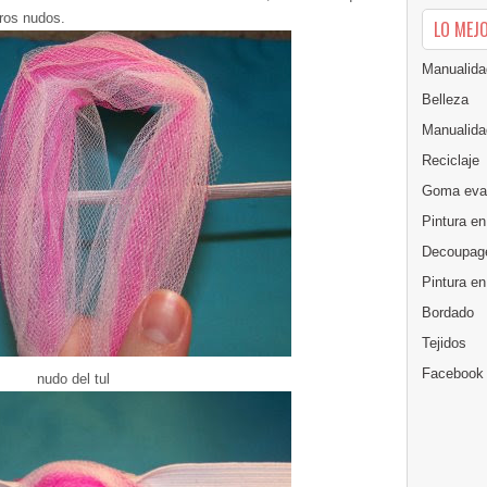
ros nudos.
LO MEJ
Manualida
Belleza
Manualida
Reciclaje
Goma eva
Pintura en
Decoupag
Pintura e
Bordado
Tejidos
Facebook
nudo del tul